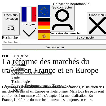
Ga naar de hoofdinhoud
Se connecter
Open sub
Close menu
English
navigation
Français
Deutsch
Vous êtes déconnecté.
Recherche
Se connecter
Español
Lumières éteintes
Se connecter
Rapporteur
Politique
Économie
Newsletters
Evénements
Em
POLICY AREAS
La réforme des marchés du
Economie
travail en France et en Europe
Politique
Agriculture et Alimentation
Santé
Technologies
Energie, Environnement et Transport
Législations, taux d’emploi ou encore rémunérations, la situation des
Défense
marchés du travail en Europe est hétérogène. Mais tous les pays sont
confrontés à un même défi : s’adapter à la mondialisation. En
France, la réforme du marché du travail est toujours en cours.