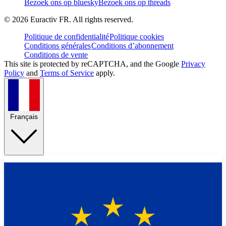
Bezoek ons op bluesky
Bezoek ons op threads
©
2026
Euractiv FR. All rights reserved.
Politique de confidentialité
Politique cookies
Conditions générales
Conditions d’abonnement
Conditions de vente
This site is protected by reCAPTCHA, and the Google
Privacy
Policy
and
Terms of Service
apply.
Français