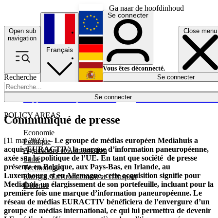
Ga naar de hoofdinhoud
Se connecter
Open sub
Close menu
English
navigation
Français
Deutsch
Vous êtes déconnecté.
Recherche
Se connecter
Español
Lumières éteintes
Se connecter
Rapporteur
Politique
Économie
Newsletters
Evénements
Em
POLICY AREAS
Communiqué de presse
Economie
[11 mai 2023] –
Le groupe de médias européen Mediahuis a
Politique
acquis EURACTIV, la marque d’information paneuropéenne,
Agriculture et Alimentation
axée sur la politique de l’UE. En tant que société de presse
Santé
présente en Belgique, aux Pays-Bas, en Irlande, au
Technologies
Luxembourg et en Allemagne, cette acquisition signifie pour
Energie, Environnement et Transport
Mediahuis un élargissement de son portefeuille, incluant pour la
Défense
première fois une marque d’information paneuropéenne. Le
réseau de médias EURACTIV bénéficiera de l’envergure d’un
groupe de médias international, ce qui lui permettra de devenir