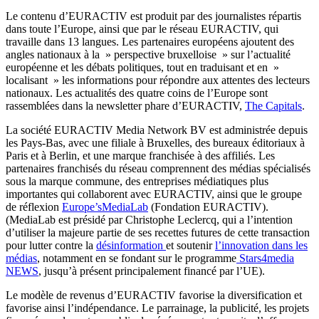
Le contenu d’EURACTIV est produit par des journalistes répartis
dans toute l’Europe, ainsi que par le réseau EURACTIV, qui
travaille dans 13 langues. Les partenaires européens ajoutent des
angles nationaux à la » perspective bruxelloise » sur l’actualité
européenne et les débats politiques, tout en traduisant et en »
localisant » les informations pour répondre aux attentes des lecteurs
nationaux. Les actualités des quatre coins de l’Europe sont
rassemblées dans la newsletter phare d’EURACTIV,
The Capitals
.
La société EURACTIV Media Network BV est administrée depuis
les Pays-Bas, avec une filiale à Bruxelles, des bureaux éditoriaux à
Paris et à Berlin, et une marque franchisée à des affiliés. Les
partenaires franchisés du réseau comprennent des médias spécialisés
sous la marque commune, des entreprises médiatiques plus
importantes qui collaborent avec EURACTIV, ainsi que le groupe
de réflexion
Europe’sMediaLab
(Fondation EURACTIV).
(MediaLab est présidé par Christophe Leclercq, qui a l’intention
d’utiliser la majeure partie de ses recettes futures de cette transaction
pour lutter contre la
désinformation
et soutenir
l’innovation dans les
médias
, notamment en se fondant sur le programme
Stars4media
NEWS
, jusqu’à présent principalement financé par l’UE).
Le modèle de revenus d’EURACTIV favorise la diversification et
favorise ainsi l’indépendance. Le parrainage, la publicité, les projets