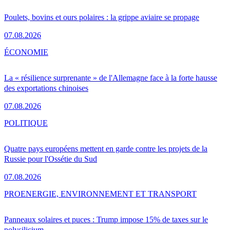
Poulets, bovins et ours polaires : la grippe aviaire se propage
07.08.2026
ÉCONOMIE
La « résilience surprenante » de l'Allemagne face à la forte hausse
des exportations chinoises
07.08.2026
POLITIQUE
Quatre pays européens mettent en garde contre les projets de la
Russie pour l'Ossétie du Sud
07.08.2026
PRO
ENERGIE, ENVIRONNEMENT ET TRANSPORT
Panneaux solaires et puces : Trump impose 15% de taxes sur le
polysilicium