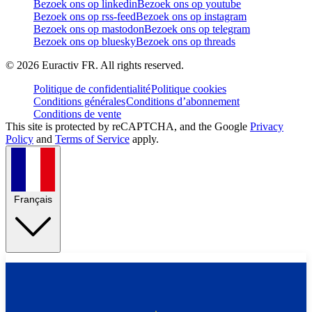
Bezoek ons op linkedin
Bezoek ons op youtube
Bezoek ons op rss-feed
Bezoek ons op instagram
Bezoek ons op mastodon
Bezoek ons op telegram
Bezoek ons op bluesky
Bezoek ons op threads
©
2026
Euractiv FR. All rights reserved.
Politique de confidentialité
Politique cookies
Conditions générales
Conditions d’abonnement
Conditions de vente
This site is protected by reCAPTCHA, and the Google
Privacy
Policy
and
Terms of Service
apply.
Français