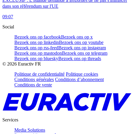
EXCLUSIF : L'Islande demande à Bruxelles de ne pas s'immiscer
dans son référendum sur l'UE
09:07
Social
Bezoek ons op facebook
Bezoek ons op x
Bezoek ons op linkedin
Bezoek ons op youtube
Bezoek ons op rss-feed
Bezoek ons op instagram
Bezoek ons op mastodon
Bezoek ons op telegram
Bezoek ons op bluesky
Bezoek ons op threads
©
2026
Euractiv FR
Politique de confidentialité
Politique cookies
Conditions générales
Conditions d’abonnement
Conditions de vente
Services
Media Solutions