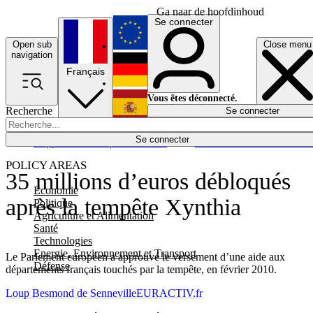
Ga naar de hoofdinhoud
Se connecter
Open sub
Close menu
English
navigation
Français
Deutsch
Vous êtes déconnecté.
Recherche
Se connecter
Español
Lumières éteintes
Se connecter
Rapporteur
Politique
Économie
Newsletters
Evénements
Em
POLICY AREAS
35 millions d’euros débloqués
Economie
après la tempête Xynthia
Politique
Agriculture et Alimentation
Santé
Technologies
Energie, Environnement et Transport
Le Parlement européen a approuvé le versement d’une aide aux
Défense
départements français touchés par la tempête, en février 2010.
Loup Besmond de Senneville
EURACTIV.fr