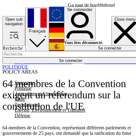
Ga naar de hoofdinhoud
Se connecter
Open sub
Close menu
English
navigation
Français
Deutsch
Vous êtes déconnecté.
Recherche
Se connecter
Español
Lumières éteintes
Se connecter
Rapporteur
Politique
Économie
Newsletters
Evénements
Em
POLITIQUE
POLICY AREAS
64 membres de la Convention
Economie
Politique
exigent un référendum sur la
Agriculture et Alimentation
Santé
constitution de l'UE
Technologies
Energie, Environnement et Transport
Défense
64 membres de la Convention, représentant différents parlements et
gouvernements de 25 pays, ont demandé que la ratification du futur