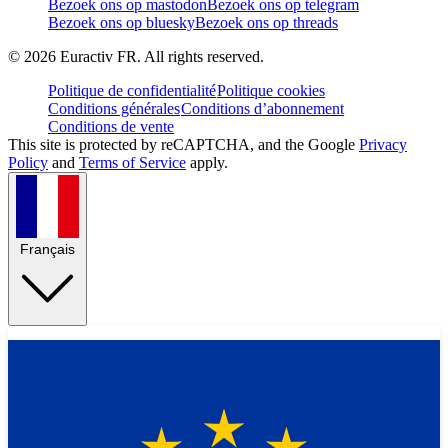
Bezoek ons op mastodon
Bezoek ons op telegram
Bezoek ons op bluesky
Bezoek ons op threads
©
2026
Euractiv FR. All rights reserved.
Politique de confidentialité
Politique cookies
Conditions générales
Conditions d’abonnement
Conditions de vente
This site is protected by reCAPTCHA, and the Google
Privacy
Policy
and
Terms of Service
apply.
Français