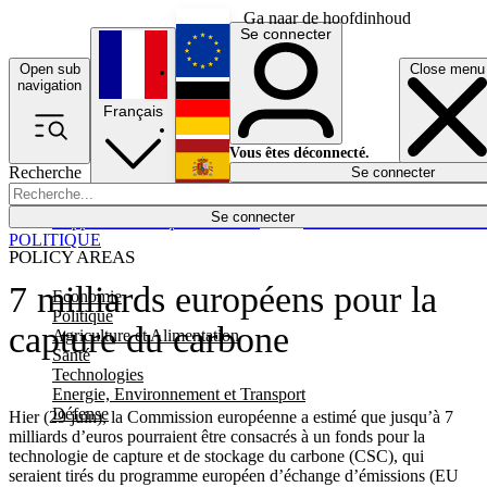
Ga naar de hoofdinhoud
Se connecter
Open sub
Close menu
English
navigation
Français
Deutsch
Vous êtes déconnecté.
Recherche
Se connecter
Español
Lumières éteintes
Se connecter
Rapporteur
Politique
Économie
Newsletters
Evénements
Em
POLITIQUE
POLICY AREAS
7 milliards européens pour la
Economie
Politique
capture du carbone
Agriculture et Alimentation
Santé
Technologies
Energie, Environnement et Transport
Défense
Hier (29 juin), la Commission européenne a estimé que jusqu’à 7
milliards d’euros pourraient être consacrés à un fonds pour la
technologie de capture et de stockage du carbone (CSC), qui
seraient tirés du programme européen d’échange d’émissions (EU