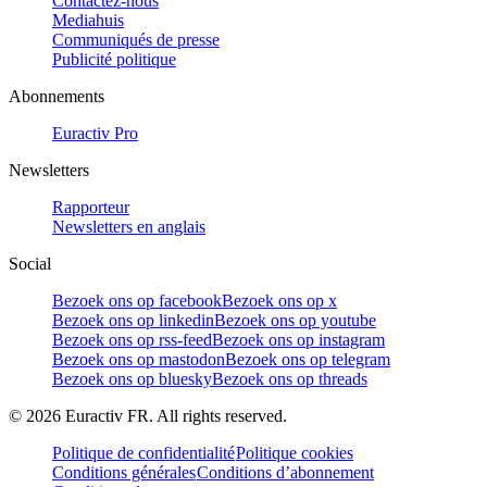
Contactez-nous
Mediahuis
Communiqués de presse
Publicité politique
Abonnements
Euractiv Pro
Newsletters
Rapporteur
Newsletters en anglais
Social
Bezoek ons op facebook
Bezoek ons op x
Bezoek ons op linkedin
Bezoek ons op youtube
Bezoek ons op rss-feed
Bezoek ons op instagram
Bezoek ons op mastodon
Bezoek ons op telegram
Bezoek ons op bluesky
Bezoek ons op threads
©
2026
Euractiv FR. All rights reserved.
Politique de confidentialité
Politique cookies
Conditions générales
Conditions d’abonnement