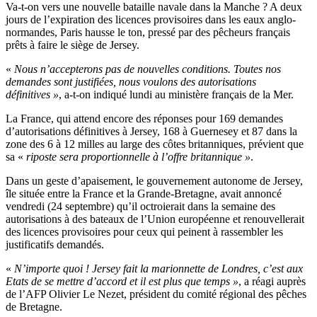
Va-t-on vers une nouvelle bataille navale dans la Manche ? A deux
jours de l’expiration des licences provisoires dans les eaux anglo-
normandes, Paris hausse le ton, pressé par des pêcheurs français
prêts à faire le siège de Jersey.
«
Nous n’accepterons pas de nouvelles conditions. Toutes nos
demandes sont justifiées, nous voulons des autorisations
définitives »
, a-t-on indiqué lundi au ministère français de la Mer.
La France, qui attend encore des réponses pour 169 demandes
d’autorisations définitives à Jersey, 168 à Guernesey et 87 dans la
zone des 6 à 12 milles au large des côtes britanniques, prévient que
sa «
riposte sera proportionnelle à l’offre britannique »
.
Dans un geste d’apaisement, le gouvernement autonome de Jersey,
île située entre la France et la Grande-Bretagne, avait annoncé
vendredi (24 septembre) qu’il octroierait dans la semaine des
autorisations à des bateaux de l’Union européenne et renouvellerait
des licences provisoires pour ceux qui peinent à rassembler les
justificatifs demandés.
«
N’importe quoi ! Jersey fait la marionnette de Londres, c’est aux
Etats de se mettre d’accord et il est plus que temps »
, a réagi auprès
de l’AFP Olivier Le Nezet, président du comité régional des pêches
de Bretagne.