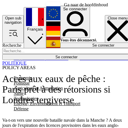
Ga naar de hoofdinhoud
Se connecter
Open sub
Close menu
English
navigation
Français
Deutsch
Vous êtes déconnecté.
Recherche
Se connecter
Español
Lumières éteintes
Se connecter
Rapporteur
Politique
Économie
Newsletters
Evénements
Em
POLITIQUE
POLICY AREAS
Accès aux eaux de pêche :
Economie
Politique
Paris prêt à des rétorsions si
Agriculture et Alimentation
Santé
Londres tergiverse
Technologies
Energie, Environnement et Transport
Défense
Va-t-on vers une nouvelle bataille navale dans la Manche ? A deux
jours de l'expiration des licences provisoires dans les eaux anglo-