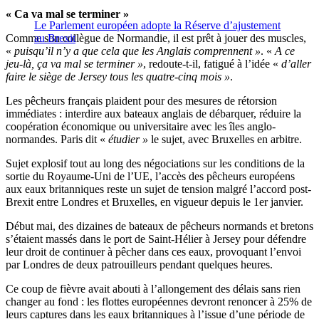
« Ca va mal se terminer »
Le Parlement européen adopte la Réserve d’ajustement
Comme son collègue de Normandie, il est prêt à jouer des muscles,
au Brexit
«
puisqu’il n’y a que cela que les Anglais comprennent »
. «
A ce
jeu-là, ça va mal se terminer »
, redoute-t-il, fatigué à l’idée «
d’aller
faire le siège de Jersey tous les quatre-cinq mois »
.
Les pêcheurs français plaident pour des mesures de rétorsion
immédiates : interdire aux bateaux anglais de débarquer, réduire la
coopération économique ou universitaire avec les îles anglo-
normandes. Paris dit «
étudier »
le sujet, avec Bruxelles en arbitre.
Sujet explosif tout au long des négociations sur les conditions de la
sortie du Royaume-Uni de l’UE, l’accès des pêcheurs européens
aux eaux britanniques reste un sujet de tension malgré l’accord post-
Brexit entre Londres et Bruxelles, en vigueur depuis le 1er janvier.
Début mai, des dizaines de bateaux de pêcheurs normands et bretons
s’étaient massés dans le port de Saint-Hélier à Jersey pour défendre
leur droit de continuer à pêcher dans ces eaux, provoquant l’envoi
par Londres de deux patrouilleurs pendant quelques heures.
Ce coup de fièvre avait abouti à l’allongement des délais sans rien
changer au fond : les flottes européennes devront renoncer à 25% de
leurs captures dans les eaux britanniques à l’issue d’une période de