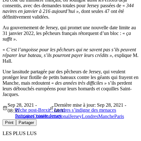
consentis, avec des demandes totales pour Jersey passées de «
344
navires en janvier à 216 aujourd’hui »
, dont seules 47 ont été
définitivement validées.
Au gouvernement de Jersey, qui promet une nouvelle date limite au
31 janvier 2022, les pêcheurs français rétorquent d’un bloc : «
ça
suffit »
.
«
C’est l’angoisse pour les pêcheurs qui ne savent pas s’ils peuvent
réparer leur bateau, s’ils pourront payer leurs crédits »
, explique M.
Hall.
Une lassitude partagée par des pêcheurs de Jersey, qui veulent
protéger leur flotille de petits bateaux contre les géants qui frayent en
Manche, mais redoutent «
des années très difficiles »
s’ils perdent
leurs débouchés européens pour leurs homards et coquilles Saint-
Jacques.
Sep 28, 2021 -
Dernière mise à jour: Sep 28, 2021 -
Pêche post-Brexit : Londres s’indigne des menaces
08:30
08:31
françaises contre Jersey
Politique
Chine
International
Jersey
Londres
Manche
Paris
Print
Partager
LES PLUS LUS