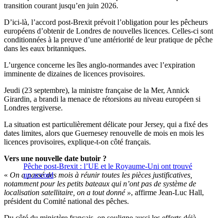
transition courant jusqu’en juin 2026.
D’ici-là, l’accord post-Brexit prévoit l’obligation pour les pêcheurs
européens d’obtenir de Londres de nouvelles licences. Celles-ci sont
conditionnées à la preuve d’une antériorité de leur pratique de pêche
dans les eaux britanniques.
L’urgence concerne les îles anglo-normandes avec l’expiration
imminente de dizaines de licences provisoires.
Jeudi (23 septembre), la ministre française de la Mer, Annick
Girardin, a brandi la menace de rétorsions au niveau européen si
Londres tergiverse.
La situation est particulièrement délicate pour Jersey, qui a fixé des
dates limites, alors que Guernesey renouvelle de mois en mois les
licences provisoires, explique-t-on côté français.
Vers une nouvelle date butoir ?
Pêche post-Brexit : l’UE et le Royaume-Uni ont trouvé
«
On a passé des mois à réunir toutes les pièces justificatives,
un accord
notamment pour les petits bateaux qui n’ont pas de système de
localisation satellitaire, on a tout donné »
, affirme Jean-Luc Hall,
président du Comité national des pêches.
Du côté du ministère français, on souligne aussi les efforts déjà