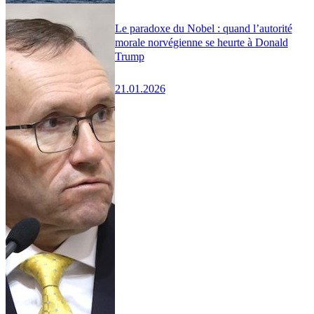
Le paradoxe du Nobel : quand l’autorité
morale norvégienne se heurte à Donald
Trump
21.01.2026