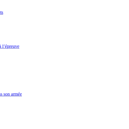
ts
à l’épreuve
ns son armée