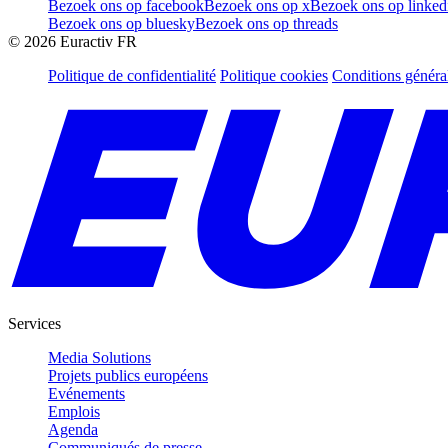
Bezoek ons op facebook
Bezoek ons op x
Bezoek ons op linked
Bezoek ons op bluesky
Bezoek ons op threads
©
2026
Euractiv FR
Politique de confidentialité
Politique cookies
Conditions généra
Services
Media Solutions
Projets publics européens
Evénements
Emplois
Agenda
Communiqués de presse