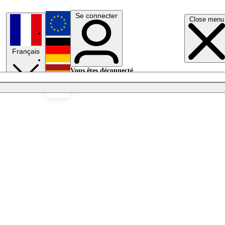
Se connecter
Close menu
English
Français
Deutsch
Vous êtes déconnecté.
Se connecter
Español
Lumières éteintes