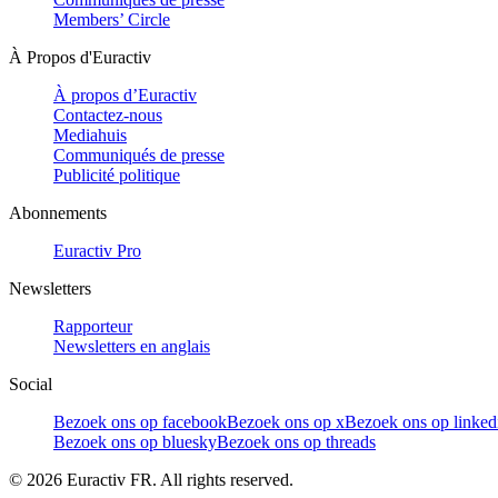
Members’ Circle
À Propos d'Euractiv
À propos d’Euractiv
Contactez-nous
Mediahuis
Communiqués de presse
Publicité politique
Abonnements
Euractiv Pro
Newsletters
Rapporteur
Newsletters en anglais
Social
Bezoek ons op facebook
Bezoek ons op x
Bezoek ons op linked
Bezoek ons op bluesky
Bezoek ons op threads
©
2026
Euractiv FR. All rights reserved.