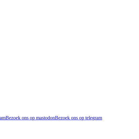
ram
Bezoek ons op mastodon
Bezoek ons op telegram