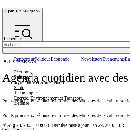
Open sub navigation
Recherche
Rapporteur
Politique
Économie
Newsletters
Evénements
Em
POLICY AREAS
Economie
Agenda quotidien avec des 
Politique
Agriculture et Alimentation
Santé
Technologies
Energie, Environnement et Transport
Points principaux: séminaire informel des Ministres de la culture sur 
Défense
Points principaux: séminaire informel des Ministres de la culture sur 
Aug 28, 2003 - 00:00
Dernière mise à jour: Jan 29, 2010 - 13:14