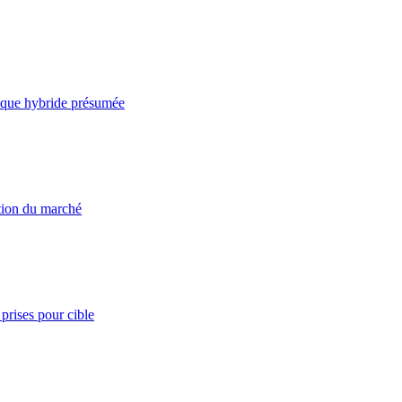
taque hybride présumée
ation du marché
prises pour cible