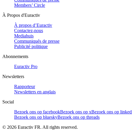
Members’ Circle
À Propos d'Euractiv
À propos d’Euractiv
Contactez-nous
Mediahuis
Communiqués de presse
Publicité politique
Abonnements
Euractiv Pro
Newsletters
Rapporteur
Newsletters en anglais
Social
Bezoek ons op facebook
Bezoek ons op x
Bezoek ons op linked
Bezoek ons op bluesky
Bezoek ons op threads
©
2026
Euractiv FR. All rights reserved.