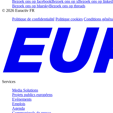
Bezoek ons op facebook
Bezoek ons op x
Bezoek ons op linked
Bezoek ons op bluesky
Bezoek ons op threads
©
2026
Euractiv FR
Politique de confidentialité
Politique cookies
Conditions généra
Services
Media Solutions
Projets publics européens
Evénements
Emplois
Agenda
Communiqués de presse