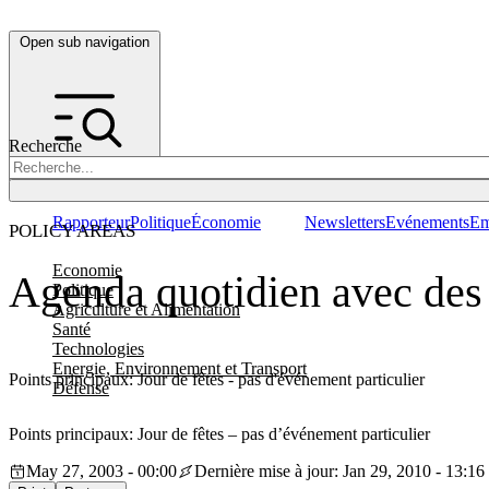
Open sub navigation
Recherche
Rapporteur
Politique
Économie
Newsletters
Evénements
Em
POLICY AREAS
Economie
Agenda quotidien avec des 
Politique
Agriculture et Alimentation
Santé
Technologies
Energie, Environnement et Transport
Points principaux: Jour de fêtes - pas d'événement particulier
Défense
Points principaux: Jour de fêtes – pas d’événement particulier
May 27, 2003 - 00:00
Dernière mise à jour: Jan 29, 2010 - 13:16