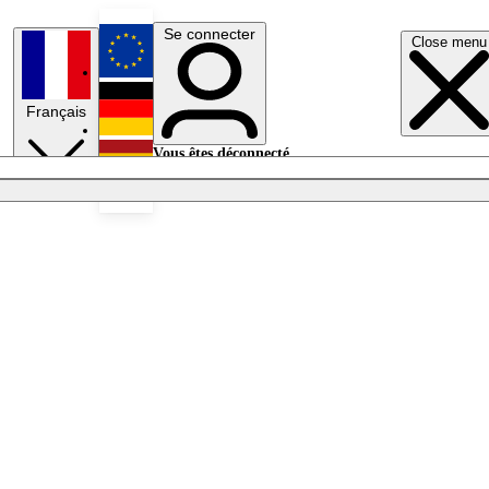
Se connecter
Close menu
English
Français
Deutsch
Vous êtes déconnecté.
Se connecter
Español
Lumières éteintes