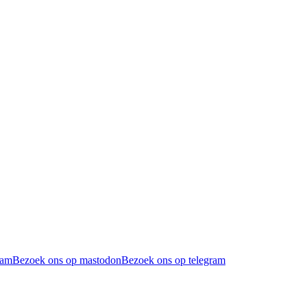
ram
Bezoek ons op mastodon
Bezoek ons op telegram