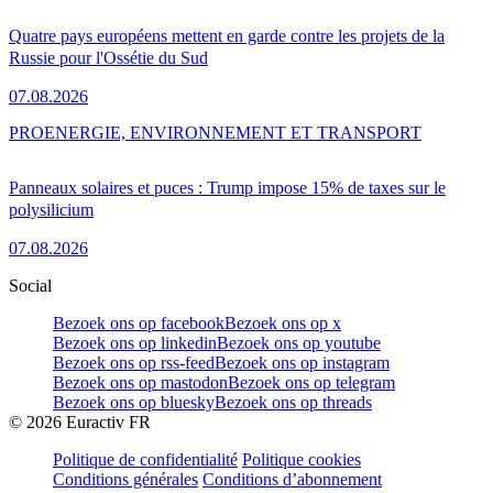
Quatre pays européens mettent en garde contre les projets de la
Russie pour l'Ossétie du Sud
07.08.2026
PRO
ENERGIE, ENVIRONNEMENT ET TRANSPORT
Panneaux solaires et puces : Trump impose 15% de taxes sur le
polysilicium
07.08.2026
Social
Bezoek ons op facebook
Bezoek ons op x
Bezoek ons op linkedin
Bezoek ons op youtube
Bezoek ons op rss-feed
Bezoek ons op instagram
Bezoek ons op mastodon
Bezoek ons op telegram
Bezoek ons op bluesky
Bezoek ons op threads
©
2026
Euractiv FR
Politique de confidentialité
Politique cookies
Conditions générales
Conditions d’abonnement