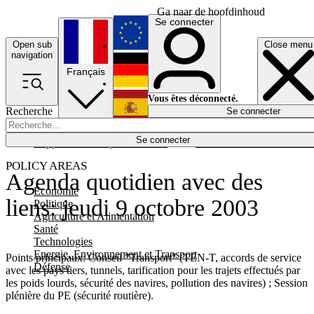
Ga naar de hoofdinhoud
Se connecter
Open sub
Close menu
English
navigation
Français
Deutsch
Vous êtes déconnecté.
Recherche
Se connecter
Español
Lumières éteintes
Se connecter
Rapporteur
Politique
Économie
Newsletters
Evénements
Em
POLICY AREAS
Agenda quotidien avec des
Economie
liens: jeudi 9 octobre 2003
Politique
Agriculture et Alimentation
Santé
Technologies
Energie, Environnement et Transport
Points principaux: Conseil "Transport" (TEN-T, accords de service
Défense
avec les pays tiers, tunnels, tarification pour les trajets effectués par
les poids lourds, sécurité des navires, pollution des navires) ; Session
plénière du PE (sécurité routière).