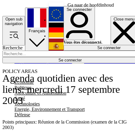
Ga naar de hoofdinhoud
Se connecter
Open sub
Close menu
English
navigation
Français
Deutsch
Vous êtes déconnecté.
Recherche
Se connecter
Español
Lumières éteintes
Se connecter
Rapporteur
Politique
Économie
Newsletters
Evénements
Em
POLICY AREAS
Agenda quotidien avec des
Economie
liens: mercredi 17 septembre
Politique
Agriculture et Alimentation
2003
Santé
Technologies
Energie, Environnement et Transport
Défense
Points principaux: Réunion de la Commission (examen de la CIG
2003)