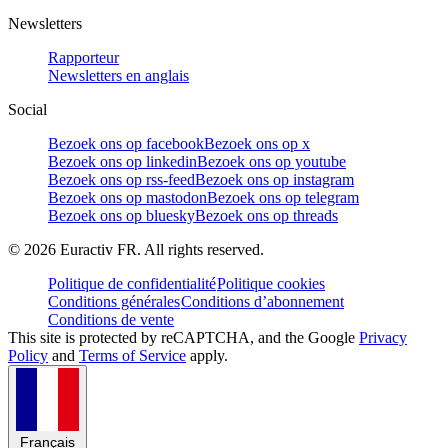
Newsletters
Rapporteur
Newsletters en anglais
Social
Bezoek ons op facebook
Bezoek ons op x
Bezoek ons op linkedin
Bezoek ons op youtube
Bezoek ons op rss-feed
Bezoek ons op instagram
Bezoek ons op mastodon
Bezoek ons op telegram
Bezoek ons op bluesky
Bezoek ons op threads
©
2026
Euractiv FR. All rights reserved.
Politique de confidentialité
Politique cookies
Conditions générales
Conditions d’abonnement
Conditions de vente
This site is protected by reCAPTCHA, and the Google
Privacy
Policy
and
Terms of Service
apply.
Français