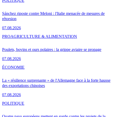
POLITIQUE
Sánchez riposte contre Meloni : l'Italie menacée de mesures de
rétorsion
07.08.2026
PRO
AGRICULTURE & ALIMENTATION
Poulets, bovins et ours polaires : la grippe aviaire se propage
07.08.2026
ÉCONOMIE
La « résilience surprenante » de l'Allemagne face à la forte hausse
des exportations chinoises
07.08.2026
POLITIQUE
Quatre pays européens mettent en garde contre les projets de la