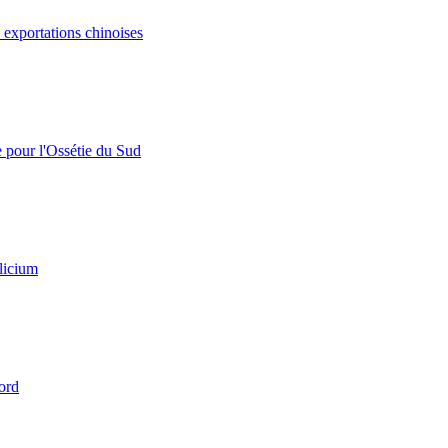
s exportations chinoises
e pour l'Ossétie du Sud
licium
ord