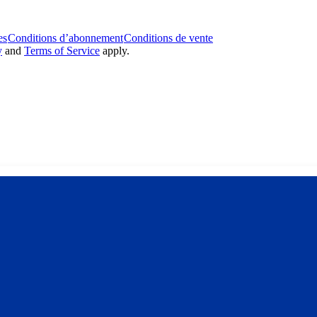
es
Conditions d’abonnement
Conditions de vente
y
and
Terms of Service
apply.