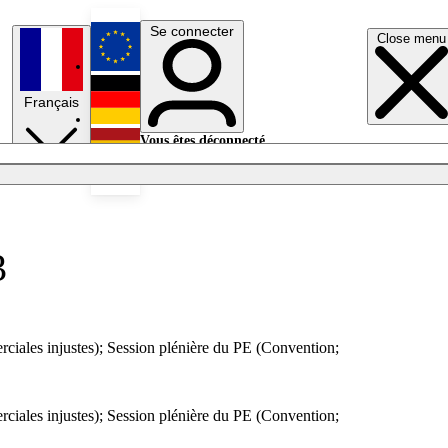
Se connecter
Close menu
English
Français
Deutsch
Vous êtes déconnecté.
Se connecter
Español
Lumières éteintes
3
rciales injustes); Session plénière du PE (Convention;
rciales injustes); Session plénière du PE (Convention;