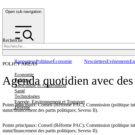
Open sub navigation
Recherche
Rapporteur
Politique
Économie
Newsletters
Evénements
Em
POLICY AREAS
Economie
Agenda quotidien avec des 
Politique
Agriculture et Alimentation
Santé
Technologies
Energie, Environnement et Transport
Points principaux: Conseil (Réforme PAC); Commission (politique inté
Défense
statut/financement des partis politiques; Seveso II).
Points principaux: Conseil (Réforme PAC); Commission (politique inté
statut/financement des partis politiques; Seveso II).