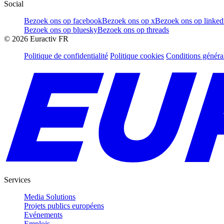
Social
Bezoek ons op facebook
Bezoek ons op x
Bezoek ons op linked
Bezoek ons op bluesky
Bezoek ons op threads
©
2026
Euractiv FR
Politique de confidentialité
Politique cookies
Conditions généra
Services
Media Solutions
Projets publics européens
Evénements
Emplois