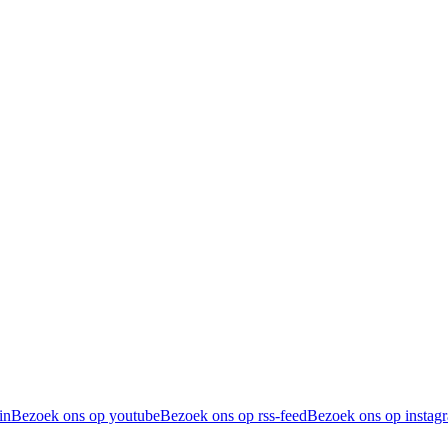
in
Bezoek ons op youtube
Bezoek ons op rss-feed
Bezoek ons op instag