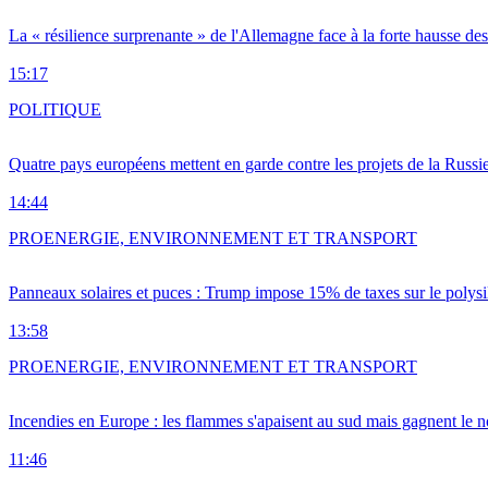
La « résilience surprenante » de l'Allemagne face à la forte hausse de
15:17
POLITIQUE
Quatre pays européens mettent en garde contre les projets de la Russi
14:44
PRO
ENERGIE, ENVIRONNEMENT ET TRANSPORT
Panneaux solaires et puces : Trump impose 15% de taxes sur le polysi
13:58
PRO
ENERGIE, ENVIRONNEMENT ET TRANSPORT
Incendies en Europe : les flammes s'apaisent au sud mais gagnent le n
11:46