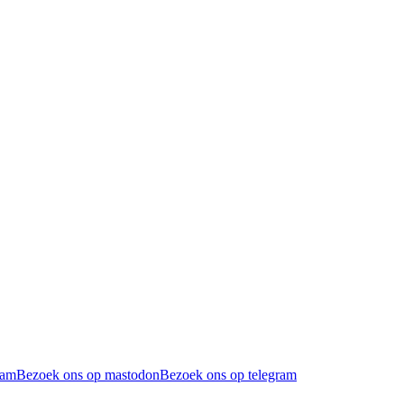
ram
Bezoek ons op mastodon
Bezoek ons op telegram