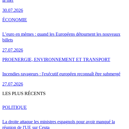
la mer
30.07.2026
ÉCONOMIE
L’euro en mèmes : quand les Européens détournent les nouveaux
billets
27.07.2026
PRO
ENERGIE, ENVIRONNEMENT ET TRANSPORT
Incendies ravageurs : l'exécutif européen reconnaît être submergé
27.07.2026
LES PLUS RÉCENTS
POLITIQUE
La droite attaque les ministres espagnols pour avoir manqué la
réunion de l'UE sur Ceuta