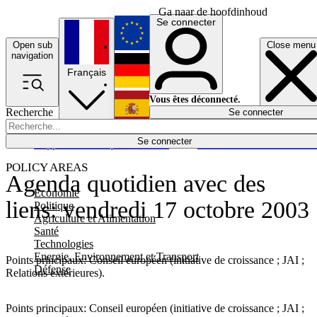
Ga naar de hoofdinhoud
Se connecter
Open sub
Close menu
English
navigation
Français
Deutsch
Vous êtes déconnecté.
Recherche
Se connecter
Español
Lumières éteintes
Se connecter
Rapporteur
Politique
Économie
Newsletters
Evénements
Em
POLICY AREAS
Agenda quotidien avec des
Economie
liens: vendredi 17 octobre 2003
Politique
Agriculture et Alimentation
Santé
Technologies
Energie, Environnement et Transport
Points principaux: Conseil européen (initiative de croissance ; JAI ;
Défense
Relations extérieures).
Points principaux: Conseil européen (initiative de croissance ; JAI ;