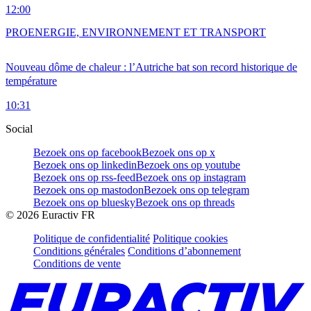
12:00
PRO
ENERGIE, ENVIRONNEMENT ET TRANSPORT
Nouveau dôme de chaleur : l’Autriche bat son record historique de
température
10:31
Social
Bezoek ons op facebook
Bezoek ons op x
Bezoek ons op linkedin
Bezoek ons op youtube
Bezoek ons op rss-feed
Bezoek ons op instagram
Bezoek ons op mastodon
Bezoek ons op telegram
Bezoek ons op bluesky
Bezoek ons op threads
©
2026
Euractiv FR
Politique de confidentialité
Politique cookies
Conditions générales
Conditions d’abonnement
Conditions de vente