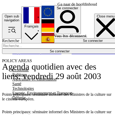
Ga naar de hoofdinhoud
Se connecter
Open sub
Close menu
English
navigation
Français
Deutsch
Vous êtes déconnecté.
Recherche
Se connecter
Español
Lumières éteintes
Se connecter
Rapporteur
Politique
Économie
Newsletters
Evénements
Em
POLICY AREAS
Agenda quotidien avec des
Economie
liens: vendredi 29 août 2003
Politique
Agriculture et Alimentation
Santé
Technologies
Energie, Environnement et Transport
Points principaux: séminaire informel des Ministres de la culture sur
Défense
le cinéma européen.
Points principaux: séminaire informel des Ministres de la culture sur