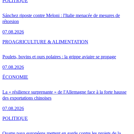
POLITIQUE
Sánchez riposte contre Meloni : l'Italie menacée de mesures de
rétorsion
07.08.2026
PRO
AGRICULTURE & ALIMENTATION
Poulets, bovins et ours polaires : la grippe aviaire se propage
07.08.2026
ÉCONOMIE
La « résilience surprenante » de l'Allemagne face à la forte hausse
des exportations chinoises
07.08.2026
POLITIQUE
Quatre pays européens mettent en garde contre les projets de la