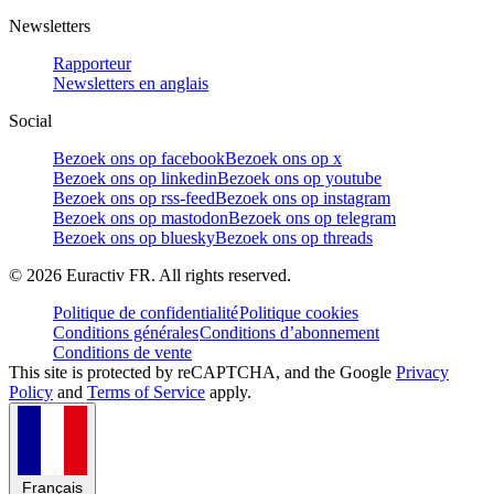
Newsletters
Rapporteur
Newsletters en anglais
Social
Bezoek ons op facebook
Bezoek ons op x
Bezoek ons op linkedin
Bezoek ons op youtube
Bezoek ons op rss-feed
Bezoek ons op instagram
Bezoek ons op mastodon
Bezoek ons op telegram
Bezoek ons op bluesky
Bezoek ons op threads
©
2026
Euractiv FR. All rights reserved.
Politique de confidentialité
Politique cookies
Conditions générales
Conditions d’abonnement
Conditions de vente
This site is protected by reCAPTCHA, and the Google
Privacy
Policy
and
Terms of Service
apply.
Français