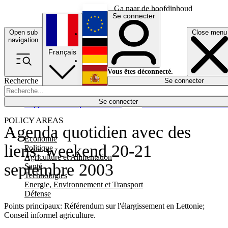
Ga naar de hoofdinhoud
Se connecter
Open sub
Close menu
English
navigation
Français
Deutsch
Vous êtes déconnecté.
Recherche
Se connecter
Español
Lumières éteintes
Se connecter
Rapporteur
Politique
Économie
Newsletters
Evénements
Em
POLICY AREAS
Agenda quotidien avec des
Economie
liens: weekend 20-21
Politique
Agriculture et Alimentation
septembre 2003
Santé
Technologies
Energie, Environnement et Transport
Défense
Points principaux: Référendum sur l'élargissement en Lettonie;
Conseil informel agriculture.