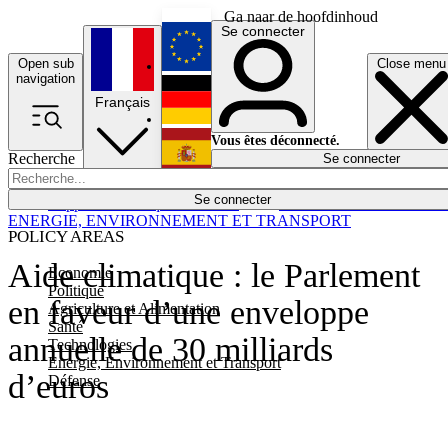
Ga naar de hoofdinhoud
Se connecter
Open sub
Close menu
English
navigation
Français
Deutsch
Vous êtes déconnecté.
Recherche
Se connecter
Español
Lumières éteintes
Se connecter
Rapporteur
Politique
Économie
Newsletters
Evénements
Em
ENERGIE, ENVIRONNEMENT ET TRANSPORT
POLICY AREAS
Aide climatique : le Parlement
Economie
Politique
en faveur d’une enveloppe
Agriculture et Alimentation
Santé
annuelle de 30 milliards
Technologies
Energie, Environnement et Transport
d’euros
Défense