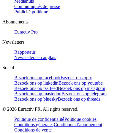
Mediahuis
Communiqués de presse
Publicité politique
Abonnements
Euractiv Pro
Newsletters
Rapporteur
Newsletters en anglais
Social
Bezoek ons op facebook
Bezoek ons op x
Bezoek ons op linkedin
Bezoek ons op youtube
Bezoek ons op rss-feed
Bezoek ons op instagram
Bezoek ons op mastodon
Bezoek ons op telegram
Bezoek ons op bluesky
Bezoek ons op threads
©
2026
Euractiv FR. All rights reserved.
Politique de confidentialité
Politique cookies
Conditions générales
Conditions d’abonnement
Conditions de vente