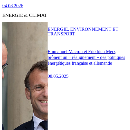
04.08.2026
ENERGIE & CLIMAT
ENERGIE, ENVIRONNEMENT ET
TRANSPORT
Emmanuel Macron et Friedrich Merz
prônent un « réalignement » des politiques
énergétiques française et allemande
08.05.2025