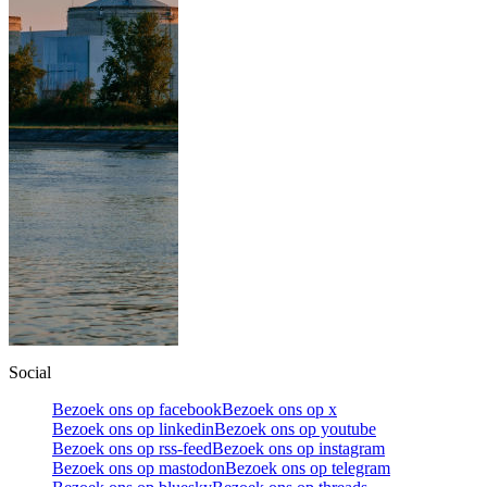
Social
Bezoek ons op facebook
Bezoek ons op x
Bezoek ons op linkedin
Bezoek ons op youtube
Bezoek ons op rss-feed
Bezoek ons op instagram
Bezoek ons op mastodon
Bezoek ons op telegram