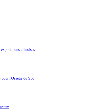
s exportations chinoises
e pour l'Ossétie du Sud
licium