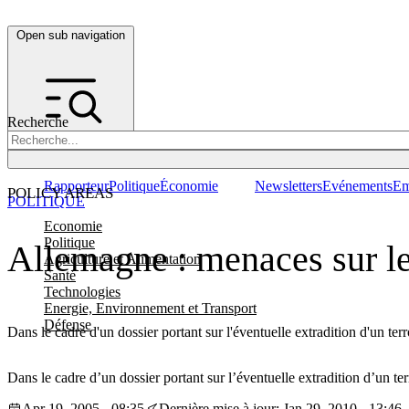
Open sub navigation
Recherche
Rapporteur
Politique
Économie
Newsletters
Evénements
Em
POLICY AREAS
POLITIQUE
Economie
Politique
Allemagne : menaces sur le
Agriculture et Alimentation
Santé
Technologies
Energie, Environnement et Transport
Défense
Dans le cadre d'un dossier portant sur l'éventuelle extradition d'un t
Dans le cadre d’un dossier portant sur l’éventuelle extradition d’un t
Apr 19, 2005 - 08:35
Dernière mise à jour: Jan 29, 2010 - 13:46