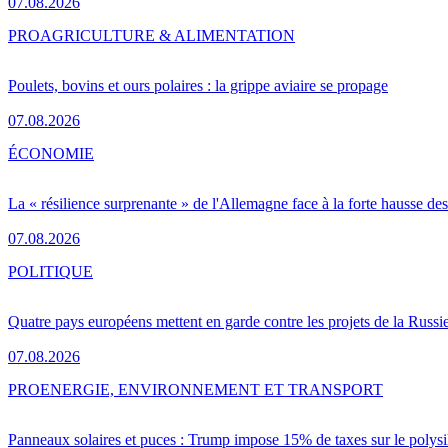
07.08.2026
PRO
AGRICULTURE & ALIMENTATION
Poulets, bovins et ours polaires : la grippe aviaire se propage
07.08.2026
ÉCONOMIE
La « résilience surprenante » de l'Allemagne face à la forte hausse de
07.08.2026
POLITIQUE
Quatre pays européens mettent en garde contre les projets de la Russi
07.08.2026
PRO
ENERGIE, ENVIRONNEMENT ET TRANSPORT
Panneaux solaires et puces : Trump impose 15% de taxes sur le polysi