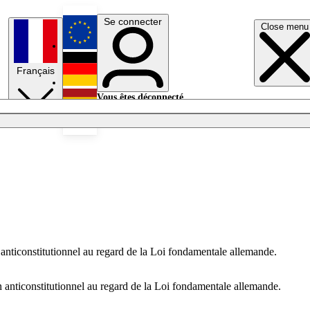
Se connecter
Close menu
English
Français
Deutsch
Vous êtes déconnecté.
Se connecter
Español
Lumières éteintes
n anticonstitutionnel au regard de la Loi fondamentale allemande.
en anticonstitutionnel au regard de la Loi fondamentale allemande.