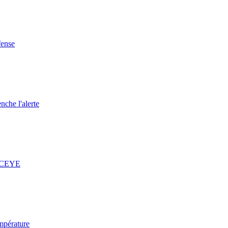
fense
nche l'alerte
 ICEYE
mpérature