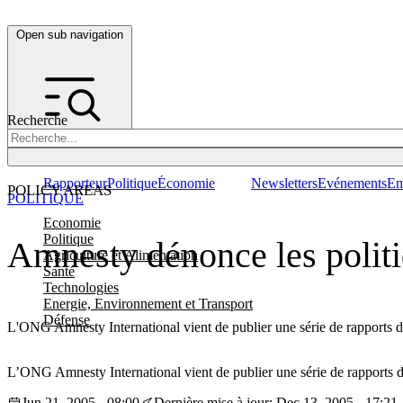
Open sub navigation
Recherche
Rapporteur
Politique
Économie
Newsletters
Evénements
Em
POLICY AREAS
POLITIQUE
Economie
Politique
Amnesty dénonce les politi
Agriculture et Alimentation
Santé
Technologies
Energie, Environnement et Transport
Défense
L'ONG Amnesty International vient de publier une série de rapports dé
L’ONG Amnesty International vient de publier une série de rapports d
Jun 21, 2005 - 08:00
Dernière mise à jour: Dec 13, 2005 - 17:21