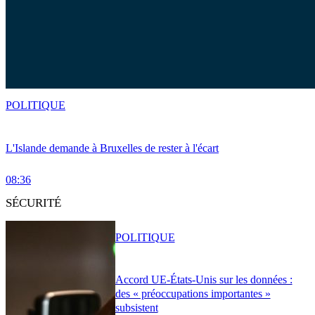
POLITIQUE
L'Islande demande à Bruxelles de rester à l'écart
08:36
SÉCURITÉ
POLITIQUE
Accord UE-États-Unis sur les données :
des « préoccupations importantes »
subsistent