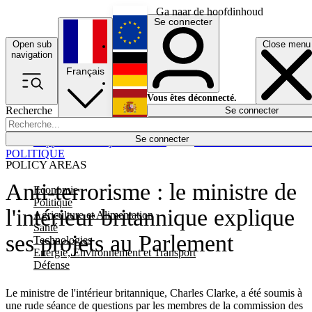
Ga naar de hoofdinhoud
Se connecter
Open sub
Close menu
English
navigation
Français
Deutsch
Vous êtes déconnecté.
Recherche
Se connecter
Español
Lumières éteintes
Se connecter
Rapporteur
Politique
Économie
Newsletters
Evénements
Em
POLITIQUE
POLICY AREAS
Anti-terrorisme : le ministre de
Economie
Politique
l'intérieur britannique explique
Agriculture et Alimentation
Santé
ses projets au Parlement
Technologies
Energie, Environnement et Transport
Défense
Le ministre de l'intérieur britannique, Charles Clarke, a été soumis à
une rude séance de questions par les membres de la commission des