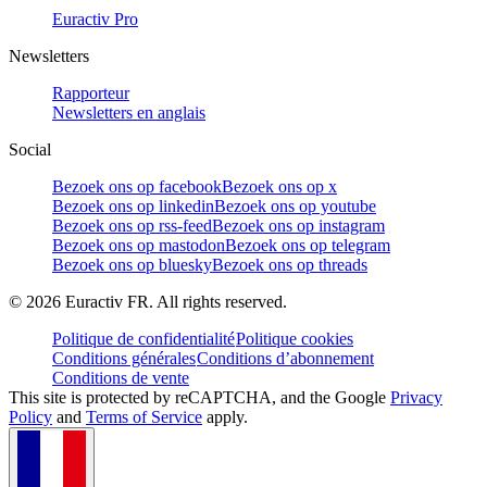
Euractiv Pro
Newsletters
Rapporteur
Newsletters en anglais
Social
Bezoek ons op facebook
Bezoek ons op x
Bezoek ons op linkedin
Bezoek ons op youtube
Bezoek ons op rss-feed
Bezoek ons op instagram
Bezoek ons op mastodon
Bezoek ons op telegram
Bezoek ons op bluesky
Bezoek ons op threads
©
2026
Euractiv FR. All rights reserved.
Politique de confidentialité
Politique cookies
Conditions générales
Conditions d’abonnement
Conditions de vente
This site is protected by reCAPTCHA, and the Google
Privacy
Policy
and
Terms of Service
apply.