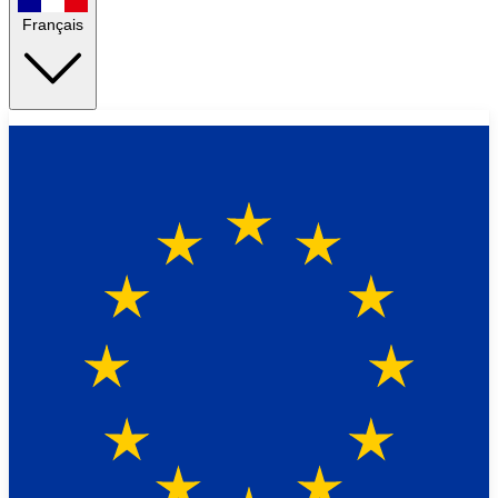
Français