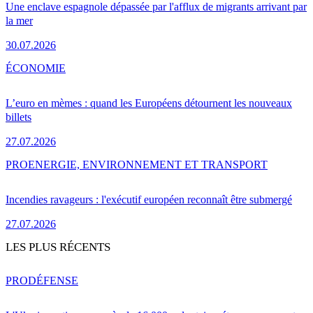
Une enclave espagnole dépassée par l'afflux de migrants arrivant par
la mer
30.07.2026
ÉCONOMIE
L’euro en mèmes : quand les Européens détournent les nouveaux
billets
27.07.2026
PRO
ENERGIE, ENVIRONNEMENT ET TRANSPORT
Incendies ravageurs : l'exécutif européen reconnaît être submergé
27.07.2026
LES PLUS RÉCENTS
PRO
DÉFENSE