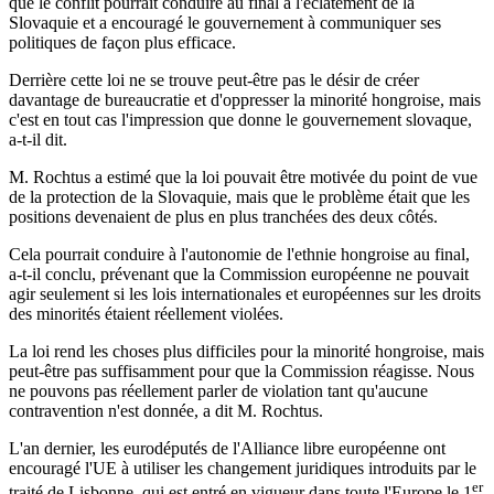
que le conflit pourrait conduire au final à l'éclatement de la
Slovaquie et a encouragé le gouvernement à communiquer ses
politiques de façon plus efficace.
Derrière cette loi ne se trouve peut-être pas le désir de créer
davantage de bureaucratie et d'oppresser la minorité hongroise, mais
c'est en tout cas l'impression que donne le gouvernement slovaque,
a-t-il dit.
M. Rochtus a estimé que la loi pouvait être motivée du point de vue
de la protection de la Slovaquie, mais que le problème était que les
positions devenaient de plus en plus tranchées des deux côtés.
Cela pourrait conduire à l'autonomie de l'ethnie hongroise au final,
a-t-il conclu, prévenant que la Commission européenne ne pouvait
agir seulement si les lois internationales et européennes sur les droits
des minorités étaient réellement violées.
La loi rend les choses plus difficiles pour la minorité hongroise, mais
peut-être pas suffisamment pour que la Commission réagisse. Nous
ne pouvons pas réellement parler de violation tant qu'aucune
contravention n'est donnée, a dit M. Rochtus.
L'an dernier, les eurodéputés de l'Alliance libre européenne ont
encouragé l'UE à utiliser les changement juridiques introduits par le
er
traité de Lisbonne, qui est entré en vigueur dans toute l'Europe le 1