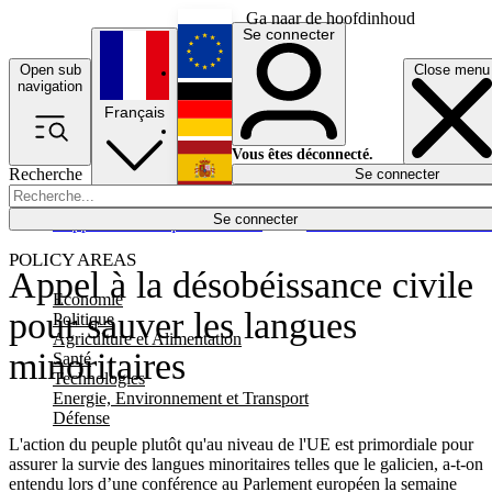
Ga naar de hoofdinhoud
Se connecter
Open sub
Close menu
English
navigation
Français
Deutsch
Vous êtes déconnecté.
Recherche
Se connecter
Español
Lumières éteintes
Se connecter
Rapporteur
Politique
Économie
Newsletters
Evénements
Em
POLICY AREAS
Appel à la désobéissance civile
Economie
pour sauver les langues
Politique
Agriculture et Alimentation
minoritaires
Santé
Technologies
Energie, Environnement et Transport
Défense
L'action du peuple plutôt qu'au niveau de l'UE est primordiale pour
assurer la survie des langues minoritaires telles que le galicien, a-t-on
entendu lors d’une conférence au Parlement européen la semaine