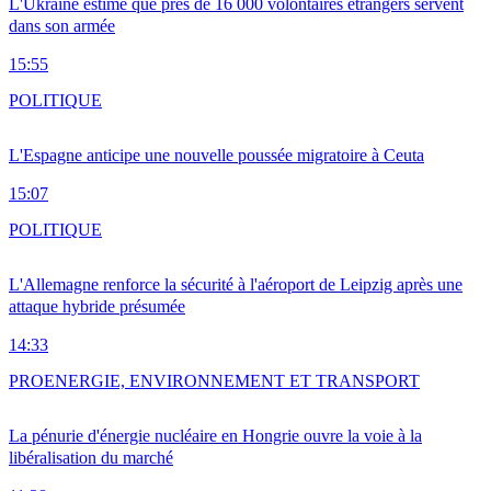
L'Ukraine estime que près de 16 000 volontaires étrangers servent
dans son armée
15:55
POLITIQUE
L'Espagne anticipe une nouvelle poussée migratoire à Ceuta
15:07
POLITIQUE
L'Allemagne renforce la sécurité à l'aéroport de Leipzig après une
attaque hybride présumée
14:33
PRO
ENERGIE, ENVIRONNEMENT ET TRANSPORT
La pénurie d'énergie nucléaire en Hongrie ouvre la voie à la
libéralisation du marché