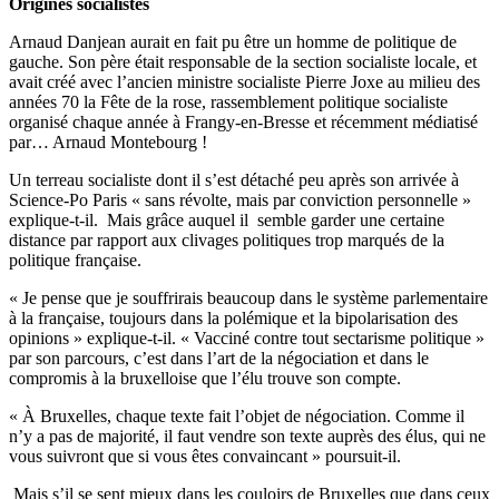
Origines socialistes
Arnaud Danjean aurait en fait pu être un homme de politique de
gauche. Son père était responsable de la section socialiste locale, et
avait créé avec l’ancien ministre socialiste Pierre Joxe au milieu des
années 70 la Fête de la rose, rassemblement politique socialiste
organisé chaque année à Frangy-en-Bresse et récemment médiatisé
par… Arnaud Montebourg !
Un terreau socialiste dont il s’est détaché peu après son arrivée à
Science-Po Paris « sans révolte, mais par conviction personnelle »
explique-t-il. Mais grâce auquel il semble garder une certaine
distance par rapport aux clivages politiques trop marqués de la
politique française.
« Je pense que je souffrirais beaucoup dans le système parlementaire
à la française, toujours dans la polémique et la bipolarisation des
opinions » explique-t-il. « Vacciné contre tout sectarisme politique »
par son parcours, c’est dans l’art de la négociation et dans le
compromis à la bruxelloise que l’élu trouve son compte.
« À Bruxelles, chaque texte fait l’objet de négociation. Comme il
n’y a pas de majorité, il faut vendre son texte auprès des élus, qui ne
vous suivront que si vous êtes convaincant » poursuit-il.
Mais s’il se sent mieux dans les couloirs de Bruxelles que dans ceux