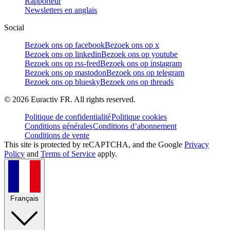
Rapporteur
Newsletters en anglais
Social
Bezoek ons op facebook
Bezoek ons op x
Bezoek ons op linkedin
Bezoek ons op youtube
Bezoek ons op rss-feed
Bezoek ons op instagram
Bezoek ons op mastodon
Bezoek ons op telegram
Bezoek ons op bluesky
Bezoek ons op threads
©
2026
Euractiv FR. All rights reserved.
Politique de confidentialité
Politique cookies
Conditions générales
Conditions d’abonnement
Conditions de vente
This site is protected by reCAPTCHA, and the Google
Privacy
Policy
and
Terms of Service
apply.
Français