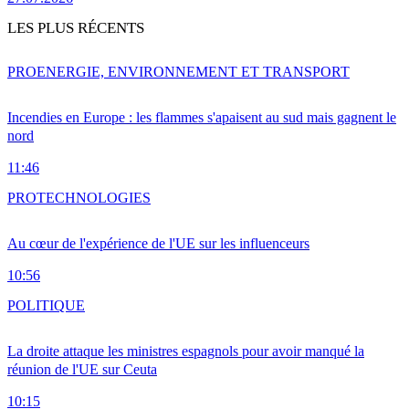
LES PLUS RÉCENTS
PRO
ENERGIE, ENVIRONNEMENT ET TRANSPORT
Incendies en Europe : les flammes s'apaisent au sud mais gagnent le
nord
11:46
PRO
TECHNOLOGIES
Au cœur de l'expérience de l'UE sur les influenceurs
10:56
POLITIQUE
La droite attaque les ministres espagnols pour avoir manqué la
réunion de l'UE sur Ceuta
10:15