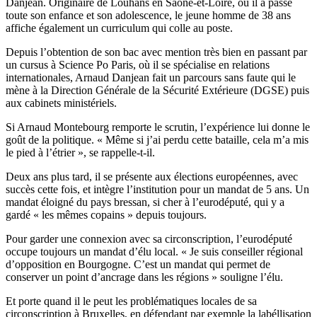
Danjean. Originaire de Louhans en Saône-et-Loire, où il a passé
toute son enfance et son adolescence, le jeune homme de 38 ans
affiche également un curriculum qui colle au poste.
Depuis l’obtention de son bac avec mention très bien en passant par
un cursus à Science Po Paris, où il se spécialise en relations
internationales, Arnaud Danjean fait un parcours sans faute qui le
mène à la Direction Générale de la Sécurité Extérieure (DGSE) puis
aux cabinets ministériels.
Si Arnaud Montebourg remporte le scrutin, l’expérience lui donne le
goût de la politique. « Même si j’ai perdu cette bataille, cela m’a mis
le pied à l’étrier », se rappelle-t-il.
Deux ans plus tard, il se présente aux élections européennes, avec
succès cette fois, et intègre l’institution pour un mandat de 5 ans. Un
mandat éloigné du pays bressan, si cher à l’eurodéputé, qui y a
gardé « les mêmes copains » depuis toujours.
Pour garder une connexion avec sa circonscription, l’eurodéputé
occupe toujours un mandat d’élu local. « Je suis conseiller régional
d’opposition en Bourgogne. C’est un mandat qui permet de
conserver un point d’ancrage dans les régions » souligne l’élu.
Et porte quand il le peut les problématiques locales de sa
circonscription à Bruxelles, en défendant par exemple la labéllisation