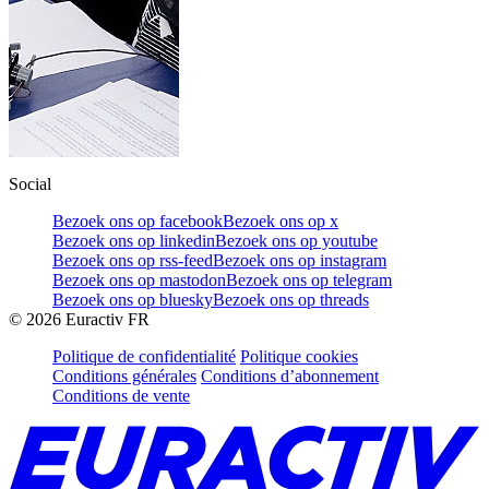
Social
Bezoek ons op facebook
Bezoek ons op x
Bezoek ons op linkedin
Bezoek ons op youtube
Bezoek ons op rss-feed
Bezoek ons op instagram
Bezoek ons op mastodon
Bezoek ons op telegram
Bezoek ons op bluesky
Bezoek ons op threads
©
2026
Euractiv FR
Politique de confidentialité
Politique cookies
Conditions générales
Conditions d’abonnement
Conditions de vente