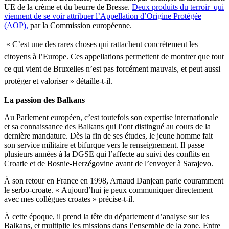
UE de la crème et du beurre de Bresse.
Deux produits du terroir qui
viennent de se voir attribuer l’Appellation d’Origine Protégée
(AOP),
par la Commission européenne.
«
C’est
une
des
rares
choses
qui
rattachent
concrètement
les
citoyens
à
l’Europe
.
Ces
appellations
permettent
de
montrer
que
tout
ce
qui
vient
de
Bruxelles
n’est
pas
forcément
mauvais
, et
peut
aussi
protéger
et
valoriser
»
détaille-t-il
.
La passion des Balkans
Au Parlement européen, c’est toutefois son expertise internationale
et sa connaissance des Balkans qui l’ont distingué au cours de la
dernière mandature. Dès la fin de ses études, le jeune homme fait
son service militaire et bifurque vers le renseignement. Il passe
plusieurs années à la DGSE qui l’affecte au suivi des conflits en
Croatie et de Bosnie-Herzégovine avant de l’envoyer à Sarajevo.
À son retour en France en 1998, Arnaud Danjean parle couramment
le serbo-croate. « Aujourd’hui je peux communiquer directement
avec mes collègues croates » précise-t-il.
À cette époque, il prend la tête du département d’analyse sur les
Balkans, et multiplie les missions dans l’ensemble de la zone. Entre