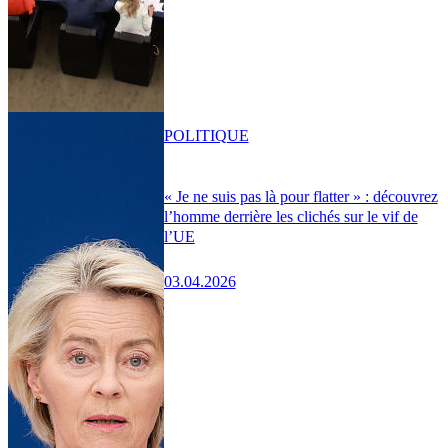
POLITIQUE
« Je ne suis pas là pour flatter » : découvrez
l’homme derrière les clichés sur le vif de
l’UE
03.04.2026