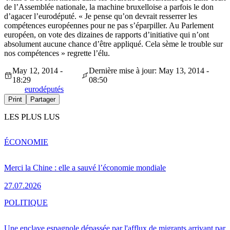
de l’Assemblée nationale, la machine bruxelloise a parfois le don
d’agacer l’eurodéputé. « Je pense qu’on devrait resserrer les
compétences européennes pour ne pas s’éparpiller. Au Parlement
européen, on vote des dizaines de rapports d’initiative qui n’ont
absolument aucune chance d’être appliqué. Cela sème le trouble sur
nos compétences » regrette l’élu.
May 12, 2014 -
Dernière mise à jour: May 13, 2014 -
18:29
08:50
eurodéputés
Print
Partager
LES PLUS LUS
ÉCONOMIE
Merci la Chine : elle a sauvé l’économie mondiale
27.07.2026
POLITIQUE
Une enclave espagnole dépassée par l'afflux de migrants arrivant par