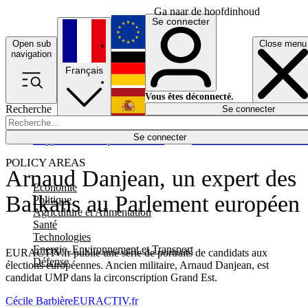
Ga naar de hoofdinhoud
Se connecter
Open sub
Close menu
English
navigation
Français
Deutsch
Vous êtes déconnecté.
Recherche
Se connecter
Español
Lumières éteintes
Se connecter
Rapporteur
Politique
Économie
Newsletters
Evénements
Em
POLICY AREAS
Arnaud Danjean, un expert des
Economie
Balkans au Parlement européen
Politique
Agriculture et Alimentation
Santé
Technologies
Energie, Environnement et Transport
EURACTIV.fr publie une série de portraits de candidats aux
Défense
élections européennes. Ancien militaire, Arnaud Danjean, est
candidat UMP dans la circonscription Grand Est.
Cécile Barbière
EURACTIV.fr