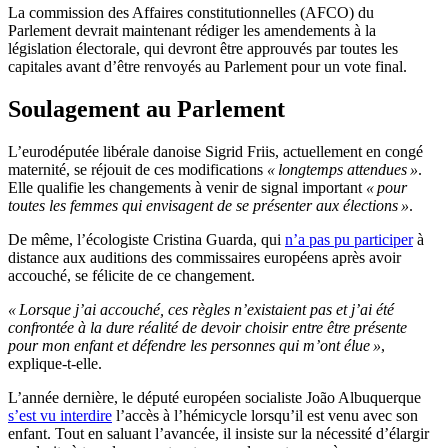
La commission des Affaires constitutionnelles (AFCO) du
Parlement devrait maintenant rédiger les amendements à la
législation électorale, qui devront être approuvés par toutes les
capitales avant d’être renvoyés au Parlement pour un vote final.
Soulagement au Parlement
L’eurodéputée libérale danoise Sigrid Friis, actuellement en congé
maternité, se réjouit de ces modifications
« longtemps attendues »
.
Elle qualifie les changements à venir de signal important
« pour
toutes les femmes qui envisagent de se présenter aux élections »
.
De même, l’écologiste Cristina Guarda, qui
n’a pas pu participer
à
distance aux auditions des commissaires européens après avoir
accouché, se félicite de ce changement.
« Lorsque j’ai accouché, ces règles n’existaient pas et j’ai été
confrontée à la dure réalité de devoir choisir entre être présente
pour mon enfant et défendre les personnes qui m’ont élue »
,
explique-t-elle.
L’année dernière, le député européen socialiste João Albuquerque
s’est vu interdire
l’accès à l’hémicycle lorsqu’il est venu avec son
enfant. Tout en saluant l’avancée, il insiste sur la nécessité d’élargir