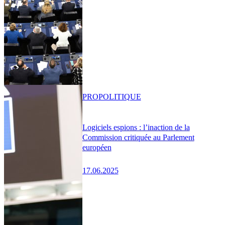
PRO
POLITIQUE
Logiciels espions : l’inaction de la
Commission critiquée au Parlement
européen
17.06.2025