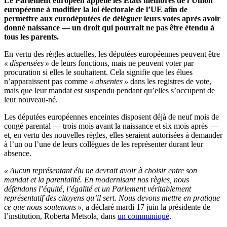
Le Parlement européen appelle les États membres de l’Union
européenne à modifier la loi électorale de l’UE afin de
permettre aux eurodéputées de déléguer leurs votes après avoir
donné naissance — un droit qui pourrait ne pas être étendu à
tous les parents.
En vertu des règles actuelles, les députées européennes peuvent être
« dispensées »
de leurs fonctions, mais ne peuvent voter par
procuration si elles le souhaitent. Cela signifie que les élues
n’apparaissent pas comme
« absentes »
dans les registres de vote,
mais que leur mandat est suspendu pendant qu’elles s’occupent de
leur nouveau-né.
Les députées européennes enceintes disposent déjà de neuf mois de
congé parental — trois mois avant la naissance et six mois après —
et, en vertu des nouvelles règles, elles seraient autorisées à demander
à l’un ou l’une de leurs collègues de les représenter durant leur
absence.
« Aucun représentant élu ne devrait avoir à choisir entre son
mandat et la parentalité. En modernisant nos règles, nous
défendons l’équité, l’égalité et un Parlement véritablement
représentatif des citoyens qu’il sert. Nous devons mettre en pratique
ce que nous soutenons »
, a déclaré mardi 17 juin la présidente de
l’institution, Roberta Metsola, dans
un communiqué
.