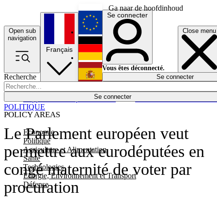
Ga naar de hoofdinhoud
Se connecter
Open sub
Close menu
English
navigation
Français
Deutsch
Vous êtes déconnecté.
Recherche
Se connecter
Español
Lumières éteintes
Se connecter
Rapporteur
Politique
Économie
Newsletters
Evénements
Em
POLITIQUE
POLICY AREAS
Le Parlement européen veut
Economie
Politique
permettre aux eurodéputées en
Agriculture et Alimentation
Santé
congé maternité de voter par
Technologies
Energie, Environnement et Transport
procuration
Défense