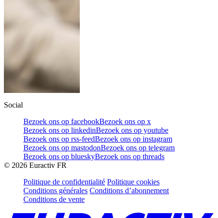
Social
Bezoek ons op facebook
Bezoek ons op x
Bezoek ons op linkedin
Bezoek ons op youtube
Bezoek ons op rss-feed
Bezoek ons op instagram
Bezoek ons op mastodon
Bezoek ons op telegram
Bezoek ons op bluesky
Bezoek ons op threads
©
2026
Euractiv FR
Politique de confidentialité
Politique cookies
Conditions générales
Conditions d’abonnement
Conditions de vente