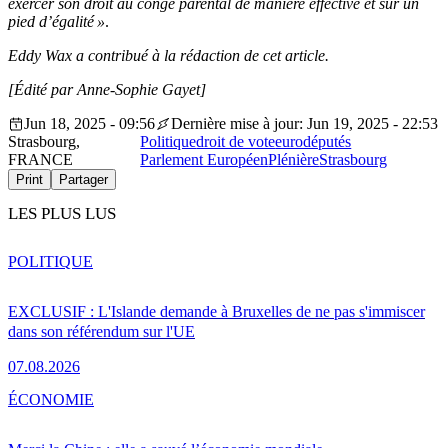
exercer son droit au congé parental de manière effective et sur un
pied d’égalité »
.
Eddy Wax a contribué à la rédaction de cet article.
[Édité par Anne-Sophie Gayet]
Jun 18, 2025 - 09:56
Dernière mise à jour: Jun 19, 2025 - 22:53
Strasbourg,
Politique
droit de vote
eurodéputés
FRANCE
Parlement Européen
Plénière
Strasbourg
Print
Partager
LES PLUS LUS
POLITIQUE
EXCLUSIF : L'Islande demande à Bruxelles de ne pas s'immiscer
dans son référendum sur l'UE
07.08.2026
ÉCONOMIE