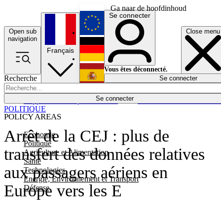
Ga naar de hoofdinhoud
Se connecter
Open sub
Close menu
English
navigation
Français
Deutsch
Vous êtes déconnecté.
Recherche
Se connecter
Español
Lumières éteintes
Se connecter
Rapporteur
Politique
Économie
Newsletters
Evénements
Em
POLITIQUE
POLICY AREAS
Arrêt de la CEJ : plus de
Economie
Politique
transfert des données relatives
Agriculture et Alimentation
Santé
aux passagers aériens en
Technologies
Energie, Environnement et Transport
Europe vers les E
Défense