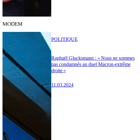
MODEM
POLITIQUE
Raphaël Glucksmann : « Nous ne sommes
pas condamnés au duel Macron-extrême
droite »
11.03.2024