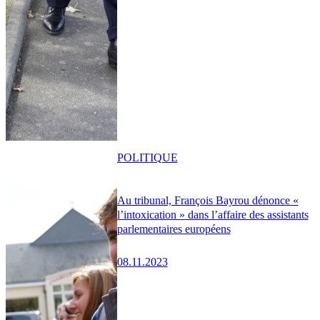
POLITIQUE
Au tribunal, François Bayrou dénonce «
l’intoxication » dans l’affaire des assistants
parlementaires européens
08.11.2023