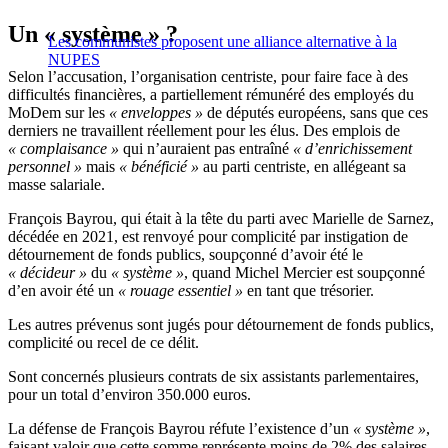
Un « système » ?
Les communistes proposent une alliance alternative à la
NUPES
Selon l’accusation, l’organisation centriste, pour faire face à des
difficultés financières, a partiellement rémunéré des employés du
MoDem sur les
« enveloppes »
de députés européens, sans que ces
derniers ne travaillent réellement pour les élus. Des emplois de
« complaisance »
qui n’auraient pas entraîné
« d’enrichissement
personnel »
mais
« bénéficié »
au parti centriste, en allégeant sa
masse salariale.
François Bayrou, qui était à la tête du parti avec Marielle de Sarnez,
décédée en 2021, est renvoyé pour complicité par instigation de
détournement de fonds publics, soupçonné d’avoir été le
« décideur »
du
« système »
, quand Michel Mercier est soupçonné
d’en avoir été un
« rouage essentiel »
en tant que trésorier.
Les autres prévenus sont jugés pour détournement de fonds publics,
complicité ou recel de ce délit.
Sont concernés plusieurs contrats de six assistants parlementaires,
pour un total d’environ 350.000 euros.
La défense de François Bayrou réfute l’existence d’un
« système »
,
faisant valoir que cette somme représente moins de 2% des salaires