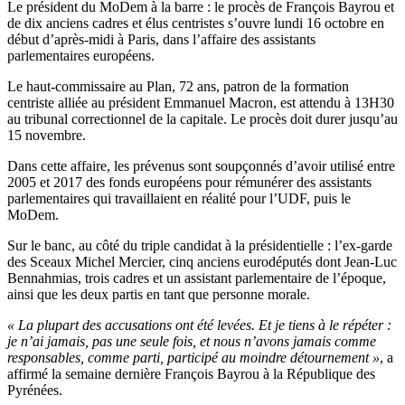
Le président du MoDem à la barre : le procès de François Bayrou et
de dix anciens cadres et élus centristes s’ouvre lundi 16 octobre en
début d’après-midi à Paris, dans l’affaire des assistants
parlementaires européens.
Le haut-commissaire au Plan, 72 ans, patron de la formation
centriste alliée au président Emmanuel Macron, est attendu à 13H30
au tribunal correctionnel de la capitale. Le procès doit durer jusqu’au
15 novembre.
Dans cette affaire, les prévenus sont soupçonnés d’avoir utilisé entre
2005 et 2017 des fonds européens pour rémunérer des assistants
parlementaires qui travaillaient en réalité pour l’UDF, puis le
MoDem.
Sur le banc, au côté du triple candidat à la présidentielle : l’ex-garde
des Sceaux Michel Mercier, cinq anciens eurodéputés dont Jean-Luc
Bennahmias, trois cadres et un assistant parlementaire de l’époque,
ainsi que les deux partis en tant que personne morale.
« La plupart des accusations ont été levées. Et je tiens à le répéter :
je n’ai jamais, pas une seule fois, et nous n’avons jamais comme
responsables, comme parti, participé au moindre détournement »
, a
affirmé la semaine dernière François Bayrou à la République des
Pyrénées.