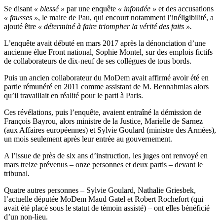
Se disant
« blessé »
par une enquête
« infondée »
et des accusations
« fausses »
, le maire de Pau, qui encourt notamment l’inéligibilité, a
ajouté être
« déterminé à faire triompher la vérité des faits ».
L’enquête avait débuté en mars 2017 après la dénonciation d’une
ancienne élue Front national, Sophie Montel, sur des emplois fictifs
de collaborateurs de dix-neuf de ses collègues de tous bords.
Puis un ancien collaborateur du MoDem avait affirmé avoir été en
partie rémunéré en 2011 comme assistant de M. Bennahmias alors
qu’il travaillait en réalité pour le parti à Paris.
Ces révélations, puis l’enquête, avaient entraîné la démission de
François Bayrou, alors ministre de la Justice, Marielle de Sarnez
(aux Affaires européennes) et Sylvie Goulard (ministre des Armées),
un mois seulement après leur entrée au gouvernement.
A l’issue de près de six ans d’instruction, les juges ont renvoyé en
mars treize prévenus – onze personnes et deux partis – devant le
tribunal.
Quatre autres personnes – Sylvie Goulard, Nathalie Griesbek,
l’actuelle députée MoDem Maud Gatel et Robert Rochefort (qui
avait été placé sous le statut de témoin assisté) – ont elles bénéficié
d’un non-lieu.