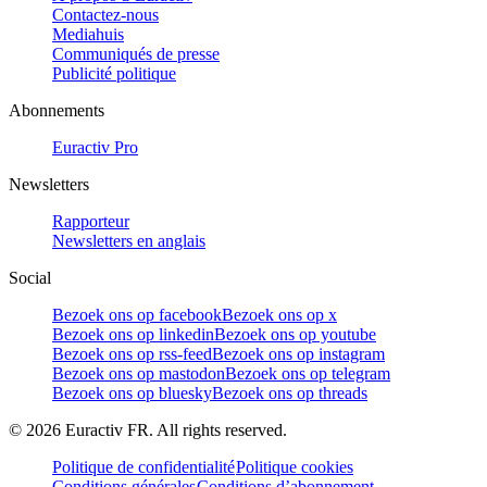
Contactez-nous
Mediahuis
Communiqués de presse
Publicité politique
Abonnements
Euractiv Pro
Newsletters
Rapporteur
Newsletters en anglais
Social
Bezoek ons op facebook
Bezoek ons op x
Bezoek ons op linkedin
Bezoek ons op youtube
Bezoek ons op rss-feed
Bezoek ons op instagram
Bezoek ons op mastodon
Bezoek ons op telegram
Bezoek ons op bluesky
Bezoek ons op threads
©
2026
Euractiv FR. All rights reserved.
Politique de confidentialité
Politique cookies
Conditions générales
Conditions d’abonnement