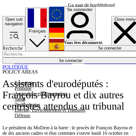
Ga naar de hoofdinhoud
Se connecter
Open sub
Close menu
English
navigation
Français
Deutsch
Vous êtes déconnecté.
Recherche
Se connecter
Español
Lumières éteintes
Se connecter
Rapporteur
Politique
Économie
Newsletters
Evénements
Em
POLITIQUE
POLICY AREAS
Assistants d'eurodéputés :
Economie
Politique
François Bayrou et dix autres
Agriculture et Alimentation
Santé
centristes attendus au tribunal
Technologies
Energie, Environnement et Transport
Défense
Le président du MoDem à la barre : le procès de François Bayrou et
de dix anciens cadres et élus centristes s'ouvre lundi 16 octobre en