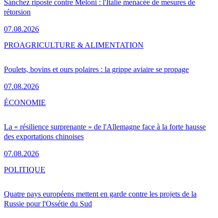
Sánchez riposte contre Meloni : l'Italie menacée de mesures de
rétorsion
07.08.2026
PRO
AGRICULTURE & ALIMENTATION
Poulets, bovins et ours polaires : la grippe aviaire se propage
07.08.2026
ÉCONOMIE
La « résilience surprenante » de l'Allemagne face à la forte hausse
des exportations chinoises
07.08.2026
POLITIQUE
Quatre pays européens mettent en garde contre les projets de la
Russie pour l'Ossétie du Sud