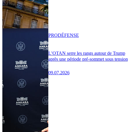
PRO
DÉFENSE
L’OTAN serre les rangs autour de Trump
après une période pré-sommet sous tension
09.07.2026