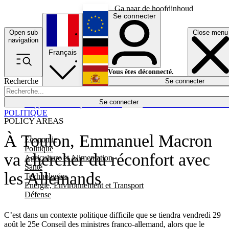
Ga naar de hoofdinhoud
Se connecter
Open sub
Close menu
English
navigation
Français
Deutsch
Vous êtes déconnecté.
Recherche
Se connecter
Español
Lumières éteintes
Se connecter
Rapporteur
Politique
Économie
Newsletters
Evénements
Em
POLITIQUE
POLICY AREAS
À Toulon, Emmanuel Macron
Economie
Politique
va chercher du réconfort avec
Agriculture et Alimentation
Santé
les Allemands
Technologies
Energie, Environnement et Transport
Défense
C’est dans un contexte politique difficile que se tiendra vendredi 29
août le 25e Conseil des ministres franco-allemand, alors que le