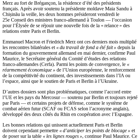
Merz au fort de Brégançon, la résidence d’été des présidents
français. Après avoir soutenu la présidente moldave Maia Sandu à
Chișinău la veille, les deux hommes présideront vendredi le
25e Conseil des ministres franco-allemand à Toulon — l’occasion
pour l’Élysée de se réjouir une nouvelle fois de la « relance » des
relations entre Paris et Berlin.
Emmanuel Macron et Friedrich Merz ont ces derniers mois multiplié
les rencontres bilatérales et
« du travail de fond a été fait »
depuis la
formation du gouvernement allemand en mai dernier, confirme Paul
Maurice, le Secrétaire général du Comité d’études des relations
franco-allemandes (Cerfa). Parmi les points de convergence, le
«
réarmement économique »
de l’Union européenne, le renforcement
de la compétitivité du continent, des investissements dans l’IA ou
l’espace, ainsi que le soutien de Paris et Berlin à l’Ukraine.
D’autres dossiers sont plus problématiques, comme l’accord entre
l’UE et les pays du Mercosur — soutenu par Berlin et toujours rejeté
par Paris — et certains projets de défense, comme le système de
combat aérien futur (SCAF ou FCAS selon l’acronyme anglais),
développé des deux côtés du Rhin en coopération avec l’Espagne.
Les bonnes relations qui unissent actuellement Paris et Berlin
doivent cependant permettre
« d’anticiper les points de blocage »
et
de poser sur la table
« les lignes rouges »
, continue Paul Maurice. Ce