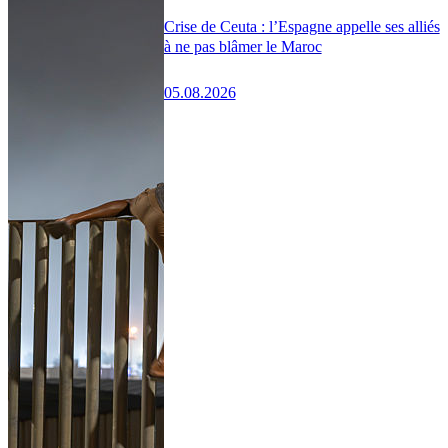
Crise de Ceuta : l’Espagne appelle ses alliés
à ne pas blâmer le Maroc
05.08.2026