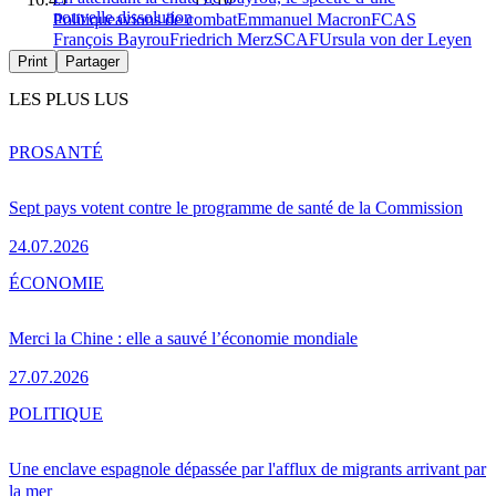
nouvelle dissolution
Politique
avions de combat
Emmanuel Macron
FCAS
François Bayrou
Friedrich Merz
SCAF
Ursula von der Leyen
Print
Partager
LES PLUS LUS
PRO
SANTÉ
Sept pays votent contre le programme de santé de la Commission
24.07.2026
ÉCONOMIE
Merci la Chine : elle a sauvé l’économie mondiale
27.07.2026
POLITIQUE
Une enclave espagnole dépassée par l'afflux de migrants arrivant par
la mer