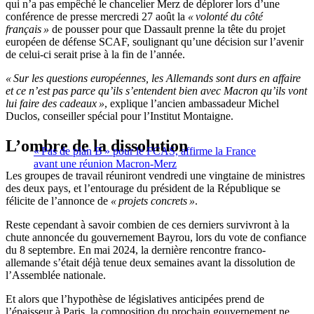
qui n’a pas empêché le chancelier Merz de déplorer lors d’une
conférence de presse mercredi 27 août la
« volonté du côté
français »
de pousser pour que Dassault prenne la tête du projet
européen de défense SCAF, soulignant qu’une décision sur l’avenir
de celui-ci serait prise à la fin de l’année.
« Sur les questions européennes, les Allemands sont durs en affaire
et ce n’est pas parce qu’ils s’entendent bien avec Macron qu’ils vont
lui faire des cadeaux »
, explique l’ancien ambassadeur Michel
Duclos, conseiller spécial pour l’Institut Montaigne.
L’ombre de la dissolution
« Pas de plan B » pour le FCAS, affirme la France
avant une réunion Macron-Merz
Les groupes de travail réuniront vendredi une vingtaine de ministres
des deux pays, et l’entourage du président de la République se
félicite de l’annonce de
« projets concrets »
.
Reste cependant à savoir combien de ces derniers survivront à la
chute annoncée du gouvernement Bayrou, lors du vote de confiance
du 8 septembre. En mai 2024, la dernière rencontre franco-
allemande s’était déjà tenue deux semaines avant la dissolution de
l’Assemblée nationale.
Et alors que l’hypothèse de législatives anticipées prend de
l’épaisseur à Paris, la composition du prochain gouvernement ne