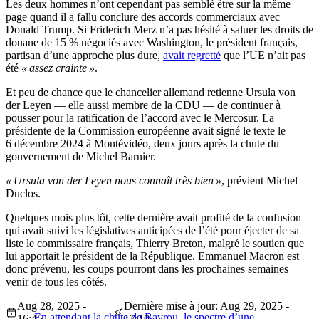
Les deux hommes n’ont cependant pas semblé être sur la même
page quand il a fallu conclure des accords commerciaux avec
Donald Trump. Si Friderich Merz n’a pas hésité à saluer les droits de
douane de 15 % négociés avec Washington, le président français,
partisan d’une approche plus dure,
avait regretté
que l’UE n’ait pas
été
« assez crainte »
.
Et peu de chance que le chancelier allemand retienne Ursula von
der Leyen — elle aussi membre de la CDU — de continuer à
pousser pour la ratification de l’accord avec le Mercosur. La
présidente de la Commission européenne avait signé le texte le
6 décembre 2024 à Montévidéo, deux jours après la chute du
gouvernement de Michel Barnier.
« Ursula von der Leyen nous connaît très bien »
, prévient Michel
Duclos.
Quelques mois plus tôt, cette dernière avait profité de la confusion
qui avait suivi les législatives anticipées de l’été pour éjecter de sa
liste le commissaire français, Thierry Breton, malgré le soutien que
lui apportait le président de la République. Emmanuel Macron est
donc prévenu, les coups pourront dans les prochaines semaines
venir de tous les côtés.
Aug 28, 2025 -
Dernière mise à jour: Aug 29, 2025 -
En attendant la chute de Bayrou, le spectre d’une
16:45
17:10