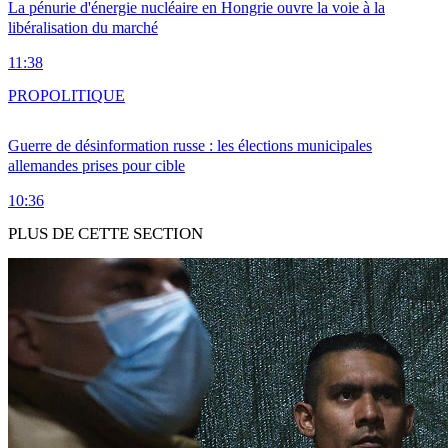
La pénurie d'énergie nucléaire en Hongrie ouvre la voie à la
libéralisation du marché
11:38
PRO
POLITIQUE
Guerre de désinformation russe : les élections municipales
allemandes prises pour cible
10:36
PLUS DE CETTE SECTION