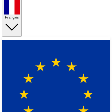
Français