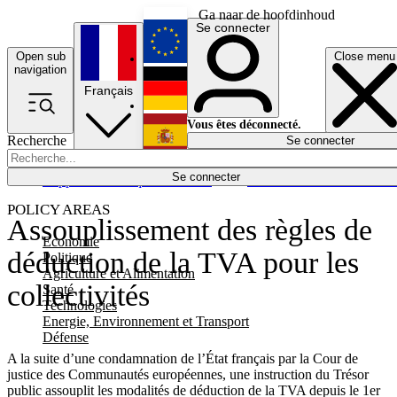
Ga naar de hoofdinhoud
Se connecter
Open sub
Close menu
English
navigation
Français
Deutsch
Vous êtes déconnecté.
Recherche
Se connecter
Español
Lumières éteintes
Se connecter
Rapporteur
Politique
Économie
Newsletters
Evénements
Em
POLICY AREAS
Assouplissement des règles de
Economie
déduction de la TVA pour les
Politique
Agriculture et Alimentation
collectivités
Santé
Technologies
Energie, Environnement et Transport
Défense
A la suite d’une condamnation de l’État français par la Cour de
justice des Communautés européennes, une instruction du Trésor
public assouplit les modalités de déduction de la TVA depuis le 1er