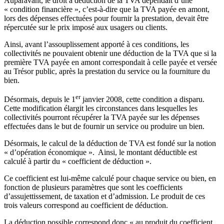
Auparavant, le droit à déduction de la TVA dépendait d’une
« condition financière », c’est-à-dire que la TVA payée en amont,
lors des dépenses effectuées pour fournir la prestation, devait être
répercutée sur le prix imposé aux usagers ou clients.
Ainsi, avant l’assouplissement apporté à ces conditions, les
collectivités ne pouvaient obtenir une déduction de la TVA que si la
première TVA payée en amont correspondait à celle payée et versée
au Trésor public, après la prestation du service ou la fourniture du
bien.
er
Désormais, depuis le 1
janvier 2008, cette condition a disparu.
Cette modification élargit les circonstances dans lesquelles les
collectivités pourront récupérer la TVA payée sur les dépenses
effectuées dans le but de fournir un service ou produire un bien.
Désormais, le calcul de la déduction de TVA est fondé sur la notion
« d’opération économique ». Ainsi, le montant déductible est
calculé à partir du « coefficient de déduction ».
Ce coefficient est lui-même calculé pour chaque service ou bien, en
fonction de plusieurs paramètres que sont les coefficients
d’assujettissement, de taxation et d’admission. Le produit de ces
trois valeurs correspond au coefficient de déduction.
La déduction possible correspond donc « au produit du coefficient