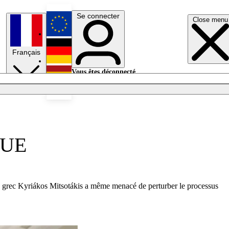
Se connecter
Close menu
English
Français
Deutsch
Vous êtes déconnecté.
Se connecter
Español
Lumières éteintes
l’UE
tre grec Kyriákos Mitsotákis a même menacé de perturber le processus