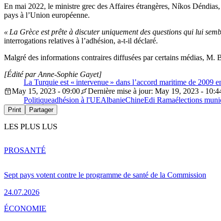
En mai 2022, le ministre grec des Affaires étrangères, Níkos Déndias,
pays à l’Union européenne.
« La Grèce est prête à discuter uniquement des questions qui lui semble
interrogations relatives à l’adhésion, a-t-il déclaré.
Malgré des informations contraires diffusées par certains médias, M. B
[Édité par Anne-Sophie Gayet]
La Turquie est « intervenue » dans l’accord maritime de 2009 en
May 15, 2023 - 09:00
Dernière mise à jour: May 19, 2023 - 10:4
Politique
adhésion à l'UE
Albanie
Chine
Edi Rama
élections muni
Print
Partager
LES PLUS LUS
PRO
SANTÉ
Sept pays votent contre le programme de santé de la Commission
24.07.2026
ÉCONOMIE