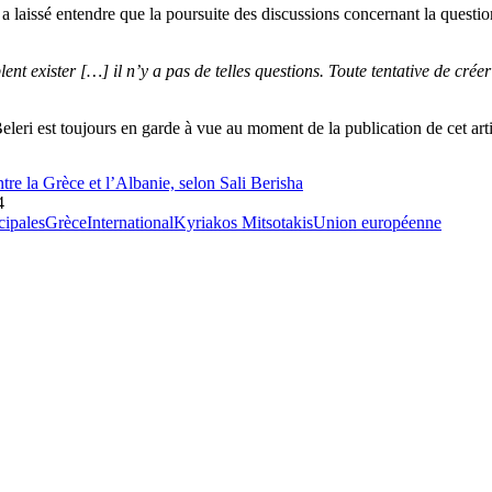
 a laissé entendre que la poursuite des discussions concernant la quest
nt exister […] il n’y a pas de telles questions. Toute tentative de créer 
eleri est toujours en garde à vue au moment de la publication de cet arti
tre la Grèce et l’Albanie, selon Sali Berisha
4
cipales
Grèce
International
Kyriakos Mitsotakis
Union européenne