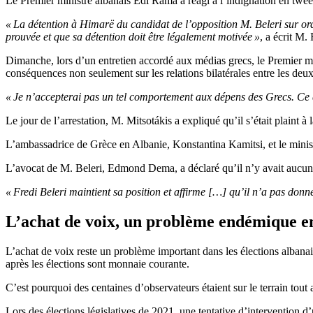
Le Premier ministre albanais Edi Rama a réagi à l’indignation en tweet
« La détention à Himarë du candidat de l’opposition M. Beleri sur ordre 
prouvée et que sa détention doit être légalement motivée »
, a écrit M.
Dimanche, lors d’un entretien accordé aux médias grecs, le Premier min
conséquences non seulement sur les relations bilatérales entre les deux
« Je n’accepterai pas un tel comportement aux dépens des Grecs. Ce qu
Le jour de l’arrestation, M. Mitsotákis a expliqué qu’il s’était plain
L’ambassadrice de Grèce en Albanie, Konstantina Kamitsi, et le minist
L’avocat de M. Beleri, Edmond Dema, a déclaré qu’il n’y avait aucune
« Fredi Beleri maintient sa position et affirme […] qu’il n’a pas donné
L’achat de voix, un problème endémique e
L’achat de voix reste un problème important dans les élections albanaise
après les élections sont monnaie courante.
C’est pourquoi des centaines d’observateurs étaient sur le terrain tout
Lors des élections législatives de 2021, une tentative d’intervention d’