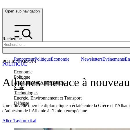
Open sub navigation
Recherche
Rapporteur
Politique
Économie
Newsletters
Evénements
Em
POLICY AREAS
POLITIQUE
Economie
Politique
Athènes menace à nouveau 
Agriculture et Alimentation
Santé
Technologies
Energie, Environnement et Transport
Défense
Une nouvelle querelle diplomatique a éclaté entre la Grèce et l’Alban
d’adhésion de l’Albanie à l’Union européenne.
Alice Taylor
exit.al