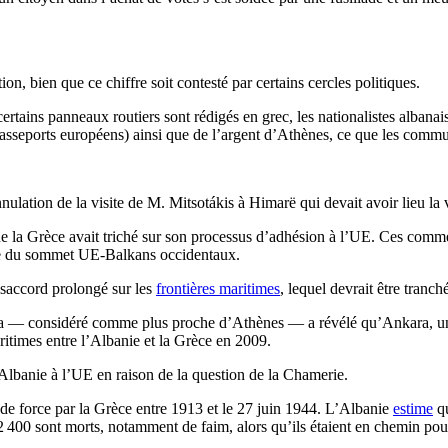
, bien que ce chiffre soit contesté par certains cercles politiques.
ains panneaux routiers sont rédigés en grec, les nationalistes albanais 
asseports européens) ainsi que de l’argent d’Athènes, ce que les comm
nnulation de la visite de M. Mitsotákis à Himarë qui devait avoir lieu 
la Grèce avait triché sur son processus d’adhésion à l’UE. Ces commen
rale du sommet UE-Balkans occidentaux.
ésaccord prolongé sur les
frontières maritimes
, lequel devrait être tranch
 — considéré comme plus proche d’Athènes — a révélé qu’Ankara, un 
ritimes entre l’Albanie et la Grèce en 2009.
Albanie à l’UE en raison de la question de la Chamerie.
 de force par la Grèce entre 1913 et le 27 juin 1944. L’Albanie
estime
q
2 400 sont morts, notamment de faim, alors qu’ils étaient en chemin pou