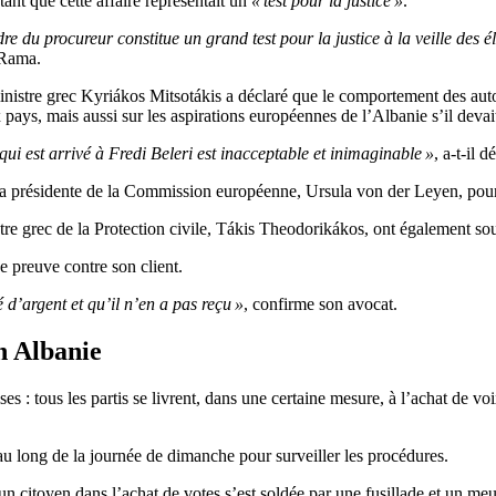
ant que cette affaire représentait un
« test pour la justice »
.
du procureur constitue un grand test pour la justice à la veille des élec
 Rama.
istre grec Kyriákos Mitsotákis a déclaré que le comportement des autorité
 pays, mais aussi sur les aspirations européennes de l’Albanie s’il devai
i est arrivé à Fredi Beleri est inacceptable et inimaginable »
, a-t-il d
t à la présidente de la Commission européenne, Ursula von der Leyen, pou
re grec de la Protection civile, Tákis Theodorikákos, ont également sou
 preuve contre son client.
 d’argent et qu’il n’en a pas reçu »
, confirme son avocat.
n Albanie
s : tous les partis se livrent, dans une certaine mesure, à l’achat de voi
 au long de la journée de dimanche pour surveiller les procédures.
un citoyen dans l’achat de votes s’est soldée par une fusillade et un meu