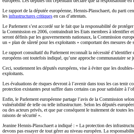
européen. Les députés ont cependant déclaré que la responsabilité en m
Le rapport de la députée européenne, Hennis-Plasschaert, du parti ce
les
infrastructures critiques
en cas d’attentats.
Le Parlement s’est accordé sur le fait que la responsabilité de protéger 
la Commission en 2006, contraindrait les Etats membres à identifier et c
seront définis par les gouvernements nationaux, la Commission européenn
un « plan de sûreté pour les exploitants » comportant des mesures de s
Le rapport consultatif du Parlement reconnaît la nécessité d’identifier
européens ont toutefois indiqué, qu’une approche communautaire se jus
Ceci, soutiennent les députés européens, vise à éviter que les doubles
exploitants.
Les évaluations de risques devront à l’avenir dans tous les cas tenir
protection existantes peut suffire dans certains cas pour satisfaire à l’o
Enfin, le Parlement européenne partage l’avis de la Commission selon l
vulnérabilité de telle ou telle infrastructure. Selon les députés europé
ou des acteurs privés, et que par conséquent le traitement de toutes les
raisons de sécurité ».
Jeanine Hennis-Plasschaert a indiqué : « La protection des infrastruc
devons pas essayer de tout gérer au niveau européen. La responsabilité p