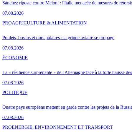
Sánchez riposte contre Meloni : l'Italie menacée de mesures de rétorsi
07.08.2026
PRO
AGRICULTURE & ALIMENTATION
Poulets, bovins et ours polaires : la grippe aviaire se propage
07.08.2026
ÉCONOMIE
La « résilience surprenante » de l'Allemagne face à la forte hausse de
07.08.2026
POLITIQUE
Quatre pays européens mettent en garde contre les projets de la Russi
07.08.2026
PRO
ENERGIE, ENVIRONNEMENT ET TRANSPORT