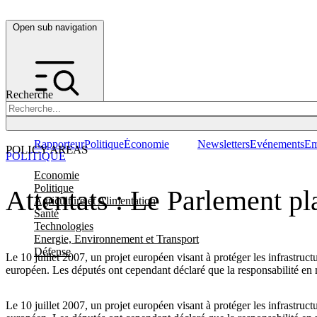
Open sub navigation
Recherche
Rapporteur
Politique
Économie
Newsletters
Evénements
Em
POLICY AREAS
POLITIQUE
Economie
Politique
Attentats : Le Parlement pl
Agriculture et Alimentation
Santé
Technologies
Energie, Environnement et Transport
Défense
Le 10 juillet 2007, un projet européen visant à protéger les infrastruct
européen. Les députés ont cependant déclaré que la responsabilité en m
Le 10 juillet 2007, un projet européen visant à protéger les infrastruc