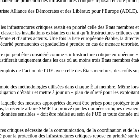
atière de protection des infrastructures critiques reposait encore princ
ntriste Alliance des Démocrates et des Libéraux pour l’Europe (ADLE), p
les infrastructures critiques restait en priorité celle des Etats membres et
lasser les installations existantes en tant qu’infrastructures critiques 
e et d’autres acteurs. Une fois la liste européenne établie, la directiv
écurité permanentes et graduelles à prendre en cas de menace terroriste
 ce qui peut être considéré comme « infrastructure critique européenne » 
tifierait uniquement dans les cas où au moins trois États membres étai
-emplois de l’action de l’UE avec celle des États membres, des coûts sup
 compte des méthodologies utilisées dans chaque État membre. Même lorsq
bligation d’établir et mettre à jour un « plan de sûreté pour les exploitan
aquelle des mesures appropriées doivent être prises pour protéger toute 
ens, la récente affaire SWIFT a prouvé que les données critiques devaient 
 données sensibles « doit être réalisé au sein de l’UE et toute donnée mi
tures critiques nécessite de la communication, de la coordination et de 
our la protection des infrastructures critiques repose en priorité sur les