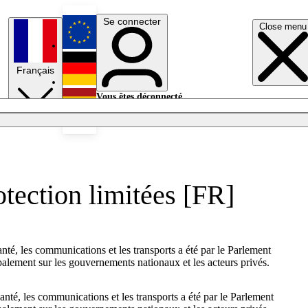
Se connecter
Close menu
English
Français
Deutsch
Vous êtes déconnecté.
Se connecter
Español
Lumières éteintes
otection limitées [FR]
anté, les communications et les transports a été par le Parlement
ipalement sur les gouvernements nationaux et les acteurs privés.
anté, les communications et les transports a été par le Parlement