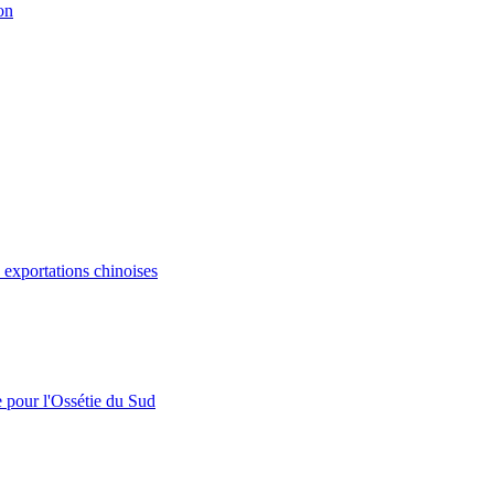
on
s exportations chinoises
e pour l'Ossétie du Sud