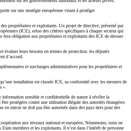
ipalement sur les gouvernements nationaux et les acteurs privés.
orte sur une stratégie européenne visant à protéger
 des propriétaires et exploitants. Un projet de directive, présenté par
européennes (ICE), selon des critères spécifiques à chaque secteur qui
e fera obligation aux propriétaires et exploitants des ICE de dresser
.
et évaluer leurs besoins en termes de protection. les députés
ent d’accord.
plémentaires et surcharges administratives pour les propriétaires et
u’une installation est classée ICE, sa conformité avec les mesures de
ts ».
information sensible et confidentielle de nature à révéler la
être protégées contre une utilisation illégale des autorités étrangères
se en miroir ne doit pas être autorisée dans des pays tiers pour des
la coopération aux niveaux national et européen. Néanmoins, nous ne
 Etats membres et les exploitants. Il n’est dans l’intérêt de personne