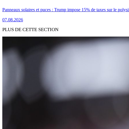
Panneaux solaires et puces : Trump impose 15% de taxes sur le polysi
07.08.2026
PLUS DE CETTE SECTION