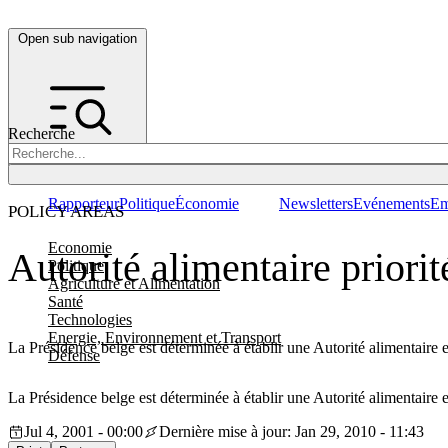
Open sub navigation
Recherche
Rapporteur
Politique
Économie
Newsletters
Evénements
Em
POLICY AREAS
Economie
Autorité alimentaire priori
Politique
Agriculture et Alimentation
Santé
Technologies
Energie, Environnement et Transport
La Présidence belge est déterminée à établir une Autorité alimentaire 
Défense
La Présidence belge est déterminée à établir une Autorité alimentaire 
Jul 4, 2001 - 00:00
Dernière mise à jour: Jan 29, 2010 - 11:43