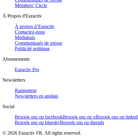
Members’ Circle
À Propos d'Euractiv
À propos d’Euractiv
Contactez-nous
Mediahuis
Communiqués de presse
Publicité politique
Abonnements
Euractiv Pro
Newsletters
Rapporteur
Newsletters en anglais
Social
Bezoek ons op facebook
Bezoek ons op x
Bezoek ons op linked
Bezoek ons op bluesky
Bezoek ons op threads
©
2026
Euractiv FR. All rights reserved.