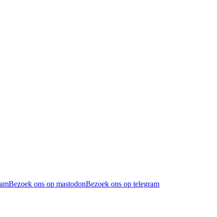
ram
Bezoek ons op mastodon
Bezoek ons op telegram