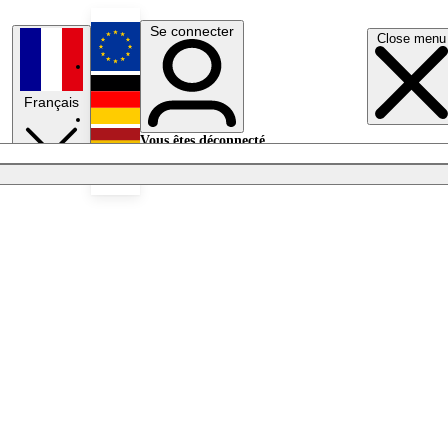
Se connecter
Close menu
English
Français
Deutsch
Vous êtes déconnecté.
Se connecter
Español
Lumières éteintes