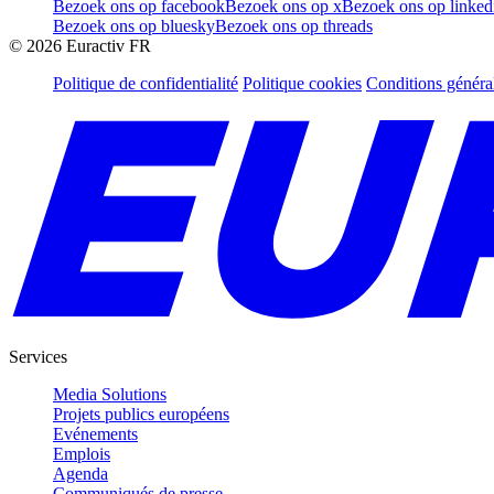
Bezoek ons op facebook
Bezoek ons op x
Bezoek ons op linked
Bezoek ons op bluesky
Bezoek ons op threads
©
2026
Euractiv FR
Politique de confidentialité
Politique cookies
Conditions généra
Services
Media Solutions
Projets publics européens
Evénements
Emplois
Agenda
Communiqués de presse