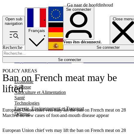
Ga naar de hoofdinhoud
Se connecter
Open sub
Close menu
English
navigation
Français
Deutsch
Vous êtes déconnecté.
Recherche
Se connecter
Español
Lumières éteintes
Se connecter
Rapporteur
Politique
Économie
Newsletters
Evénements
Em
POLICY AREAS
Ban on French meat may be
Economie
lifted
Politique
Agriculture et Alimentation
Santé
Technologies
Energie, Environnement et Transport
European Union chief vets may lift the ban on French meat on 28
Défense
March if no new cases of foot-and-mouth disease appear
European Union chief vets may lift the ban on French meat on 28