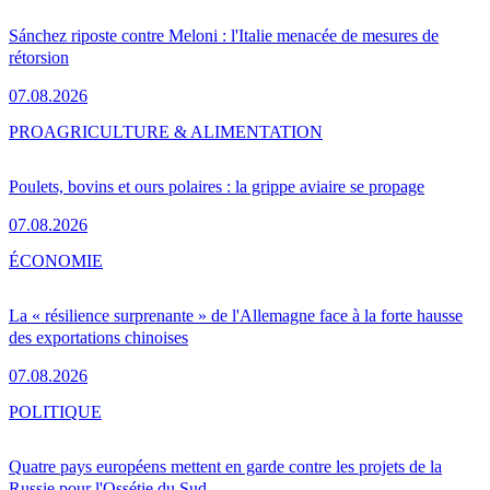
Sánchez riposte contre Meloni : l'Italie menacée de mesures de
rétorsion
07.08.2026
PRO
AGRICULTURE & ALIMENTATION
Poulets, bovins et ours polaires : la grippe aviaire se propage
07.08.2026
ÉCONOMIE
La « résilience surprenante » de l'Allemagne face à la forte hausse
des exportations chinoises
07.08.2026
POLITIQUE
Quatre pays européens mettent en garde contre les projets de la
Russie pour l'Ossétie du Sud