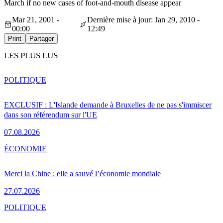
March if no new cases of foot-and-mouth disease appear
Mar 21, 2001 -
Dernière mise à jour: Jan 29, 2010 -
00:00
12:49
Print
Partager
LES PLUS LUS
POLITIQUE
EXCLUSIF : L'Islande demande à Bruxelles de ne pas s'immiscer
dans son référendum sur l'UE
07.08.2026
ÉCONOMIE
Merci la Chine : elle a sauvé l’économie mondiale
27.07.2026
POLITIQUE