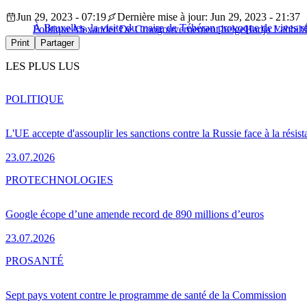
Jun 29, 2023 - 07:19
Dernière mise à jour: Jun 29, 2023 - 21:37
À Bruxelles, la visite du maire de Téhéran provoque de vives r
Politique
Alexander De Croo
gouvernement belge
Hadja Lahbib
Print
Partager
LES PLUS LUS
POLITIQUE
L'UE accepte d'assouplir les sanctions contre la Russie face à la résis
23.07.2026
PRO
TECHNOLOGIES
Google écope d’une amende record de 890 millions d’euros
23.07.2026
PRO
SANTÉ
Sept pays votent contre le programme de santé de la Commission