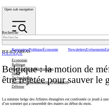
Open sub navigation
Recherche
Rapporteur
Politique
Économie
Newsletters
Evénements
Em
POLICY AREAS
POLITIQUE
Economie
Politique
Belgique : la motion de méf
Agriculture et Alimentation
Santé
être rejetée pour sauver l
Technologies
Energie, Environnement et Transport
Défense
La ministre belge des Affaires étrangères est confrontée ce jeudi à u
d’un sommet qui a rassemblé des maires au début du mois.