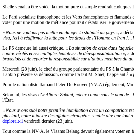
Si elle venait à être votée, la motion pure et simple rendrait caduques 
Le Parti socialiste francophone et les Verts francophones et flamands o
voter pour une motion de méfiance pourrait déstabiliser le gouvernement
« Nous ne voulons pas mettre en danger la stabilité du pays »
, a décl
visa, [et] à réaffirmer la lutte pour les droits de l’Homme en Iran […]
Le PS demeure lui aussi critique.
« La situation de crise dans laquel
contre-vérités et ses multiples tentatives de déresponsabilisation »
, a 
bruxellois et de reporter la responsabilité sur d’autres membres du g
Mercredi (28 juin), le chef du groupe parlementaire du PS à la Cham
Lahbib présente sa démission, comme l’a fait M. Smet, l’appelant à
« 
Pour le nationaliste flamand Peter De Roover (NV-A) également, Mme 
Selon lui, les visas d’
« Alireza Zakani, mieux connu sous le nom de “
l’État.
« Nous avons subi notre première humiliation avec un compatriote ret
plus tard, notre ministre des affaires étrangères semble dire que tout a
déplorait-il
vendredi dernier (23 juin).
Tout comme la NV-A, le Vlaams Belang devrait également voter en fa