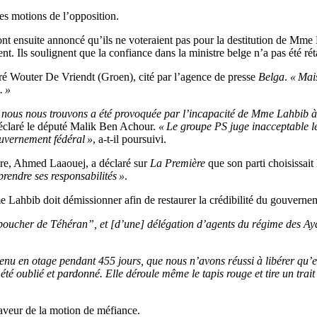
les motions de l’opposition.
nt ensuite annoncé qu’ils ne voteraient pas pour la destitution de Mme L
. Ils soulignent que la confiance dans la ministre belge n’a pas été rét
aré Wouter De Vriendt (Groen), cité par l’agence de presse
Belga
.
« Mai
. »
le nous nous trouvons a été provoquée par l’incapacité de Mme Lahbib à 
déclaré le député Malik Ben Achour.
« Le groupe PS juge inacceptable l
ouvernement fédéral »
, a-t-il poursuivi.
bre, Ahmed Laaouej, a déclaré sur
La Première
que son parti choisissait
prendre ses responsabilités »
.
Lahbib doit démissionner afin de restaurer la crédibilité du gouverne
boucher de Téhéran”, et [d’une] délégation d’agents du régime des Aya
enu en otage pendant 455 jours, que nous n’avons réussi à libérer qu’en
 été oublié et pardonné. Elle déroule même le tapis rouge et tire un trait
veur de la motion de méfiance.