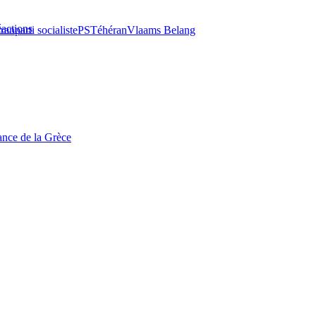
éactions
Iran
parti socialiste
PS
Téhéran
Vlaams Belang
tance de la Grèce