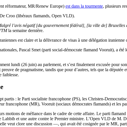
ement réformateur, MR/Renew Europe)
est dans la tourmente
, plusieurs r
er De Croo (libéraux flamands, Open VLD).
Malgré l’avis négatif [du gouvernement fédéral], [la ville de] Bruxelles 
VTM
la semaine dernière.
iraniennes est claire et la délivrance de visas à une délégation iranien
nationales, Pascal Smet (parti social-démocrate flamand Vooruit), a été le
ment lundi (26 juin) au parlement, et s’est finalement excusée pour son 
ait preuve de pragmatisme, tandis que pour d’autres, tels que la députée 
 faiblesse.
le
pt partis : le Parti socialiste francophone (PS), les Christen-Democr
 francophone (MR), Vooruit (sociaux démocrates flamands) et les part
urs motions de méfiance dans le cadre de cette affaire. Le parti flama
Lahbib et une autre contre le Premier ministre. L’Open VLD de M. De C
elle veut clore une discussion —, qui avait été cosignée par le MR, pa