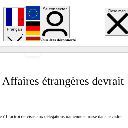
Se connecter
Close menu
English
Français
Deutsch
Vous êtes déconnecté.
Se connecter
Español
Lumières éteintes
 Affaires étrangères devrait
? L’octroi de visas aux délégations iranienne et russe dans le cadre