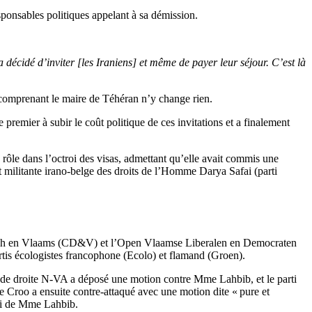
esponsables politiques appelant à sa démission.
a décidé d’inviter [les Iraniens] et même de payer leur séjour. C’est là
ne comprenant le maire de Téhéran n’y change rien.
 premier à subir le coût politique de ces invitations et a finalement
rôle dans l’octroi des visas, admettant qu’elle avait commis une
et militante irano-belge des droits de l’Homme Darya Safai (parti
atisch en Vlaams (CD&V) et l’Open Vlaamse Liberalen en Democraten
is écologistes francophone (Ecolo) et flamand (Groen).
nd de droite N-VA a déposé une motion contre Mme Lahbib, et le parti
roo a ensuite contre-attaqué avec une motion dite « pure et
rti de Mme Lahbib.