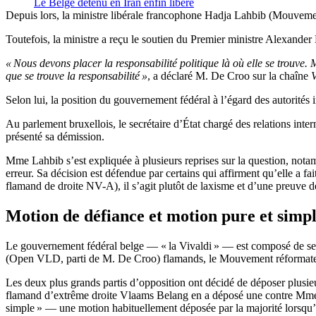
Le Belge détenu en Iran enfin libéré
Depuis lors, la ministre libérale francophone Hadja Lahbib (Mouv
Toutefois, la ministre a reçu le soutien du Premier ministre Alexand
« Nous devons placer la responsabilité politique là où elle se trouve. 
que se trouve la responsabilité »
, a déclaré M. De Croo sur la chaîne
Selon lui, la position du gouvernement fédéral à l’égard des autorités 
Au parlement bruxellois, le secrétaire d’État chargé des relations inter
présenté sa démission.
Mme Lahbib s’est expliquée à plusieurs reprises sur la question, notam
erreur. Sa décision est défendue par certains qui affirment qu’elle a f
flamand de droite NV-A), il s’agit plutôt de laxisme et d’une preuve de
Motion de défiance et motion pure et simp
Le gouvernement fédéral belge — « la Vivaldi » — est composé de se
(Open VLD, parti de M. De Croo) flamands, le Mouvement réformateur
Les deux plus grands partis d’opposition ont décidé de déposer plusie
flamand d’extrême droite Vlaams Belang en a déposé une contre Mme 
simple » — une motion habituellement déposée par la majorité lorsqu’