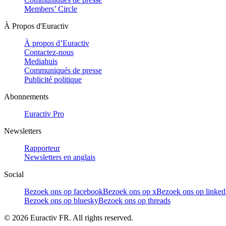
Members’ Circle
À Propos d'Euractiv
À propos d’Euractiv
Contactez-nous
Mediahuis
Communiqués de presse
Publicité politique
Abonnements
Euractiv Pro
Newsletters
Rapporteur
Newsletters en anglais
Social
Bezoek ons op facebook
Bezoek ons op x
Bezoek ons op linked
Bezoek ons op bluesky
Bezoek ons op threads
©
2026
Euractiv FR. All rights reserved.