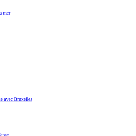
la mer
se avec Bruxelles
fense