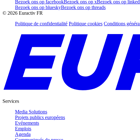
Bezoek ons op facebook
Bezoek ons op x
Bezoek ons op linked
Bezoek ons op bluesky
Bezoek ons op threads
©
2026
Euractiv FR
Politique de confidentialité
Politique cookies
Conditions généra
Services
Media Solutions
Projets publics européens
Evénements
Emplois
Agenda
Communiqués de presse