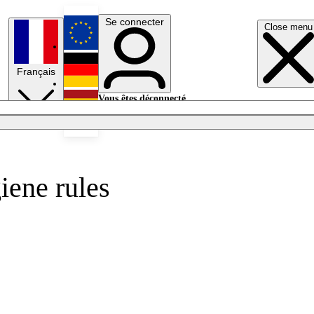
Se connecter
Close menu
English
Français
Deutsch
Vous êtes déconnecté.
Se connecter
Español
Lumières éteintes
iene rules