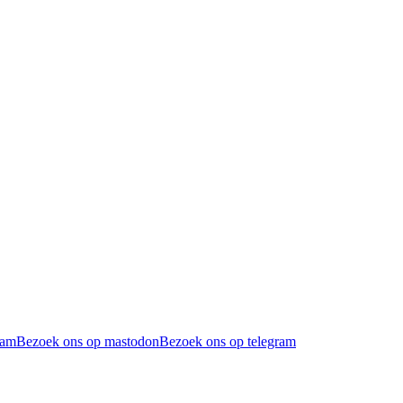
ram
Bezoek ons op mastodon
Bezoek ons op telegram