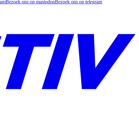
ram
Bezoek ons op mastodon
Bezoek ons op telegram