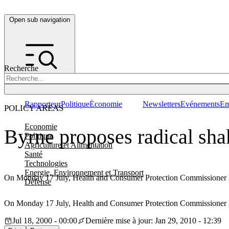
Open sub navigation
Recherche
Rapporteur
Politique
Économie
Newsletters
Evénements
Em
POLICY AREAS
Economie
Byrne proposes radical sha
Politique
Agriculture et Alimentation
Santé
Technologies
Energie, Environnement et Transport
On Monday 17 July, Health and Consumer Protection Commissioner By
Défense
On Monday 17 July, Health and Consumer Protection Commissioner By
Jul 18, 2000 - 00:00
Dernière mise à jour: Jan 29, 2010 - 12:39