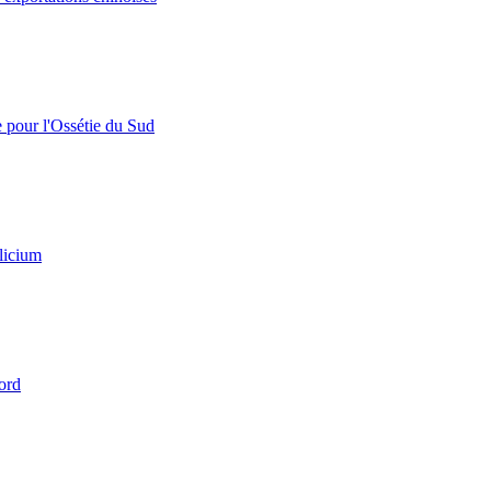
e pour l'Ossétie du Sud
licium
ord