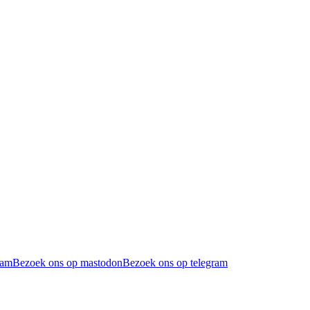
ram
Bezoek ons op mastodon
Bezoek ons op telegram