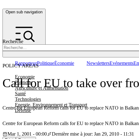
Open sub navigation
Recherche
Rapporteur
Politique
Économie
Newsletters
Evénements
Em
POLICY AREAS
Economie
Call for EU to take over 
Politique
Agriculture et Alimentation
Santé
Technologies
Energie, Environnement et Transport
Centre for European Reform calls for EU to replace NATO in Balkans
Défense
Centre for European Reform calls for EU to replace NATO in Balkans
Mar 1, 2001 - 00:00
Dernière mise à jour: Jan 29, 2010 - 11:31