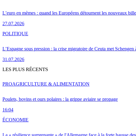
L’euro en mèmes : quand les Européens détournent les nouveaux bille
27.07.2026
POLITIQUE
L’Espagne sous pression : la crise migratoire de Ceuta met Schengen 
31.07.2026
LES PLUS RÉCENTS
PRO
AGRICULTURE & ALIMENTATION
Poulets, bovins et ours polaires : la grippe aviaire se propage
16:04
ÉCONOMIE
La « résilience surprenante » de l'Allemagne face à la forte hausse de