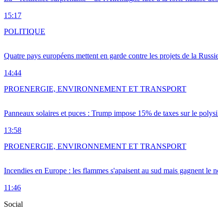
15:17
POLITIQUE
Quatre pays européens mettent en garde contre les projets de la Russi
14:44
PRO
ENERGIE, ENVIRONNEMENT ET TRANSPORT
Panneaux solaires et puces : Trump impose 15% de taxes sur le polysi
13:58
PRO
ENERGIE, ENVIRONNEMENT ET TRANSPORT
Incendies en Europe : les flammes s'apaisent au sud mais gagnent le n
11:46
Social