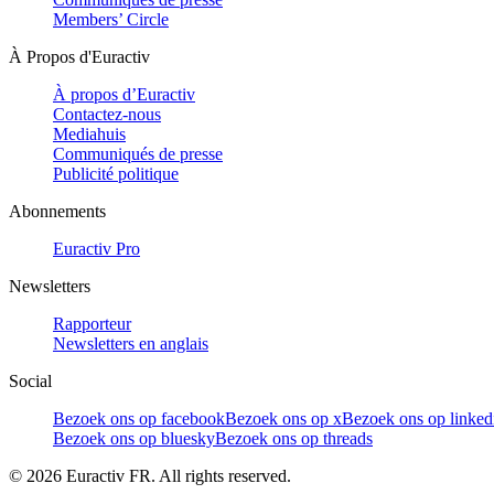
Members’ Circle
À Propos d'Euractiv
À propos d’Euractiv
Contactez-nous
Mediahuis
Communiqués de presse
Publicité politique
Abonnements
Euractiv Pro
Newsletters
Rapporteur
Newsletters en anglais
Social
Bezoek ons op facebook
Bezoek ons op x
Bezoek ons op linked
Bezoek ons op bluesky
Bezoek ons op threads
©
2026
Euractiv FR. All rights reserved.