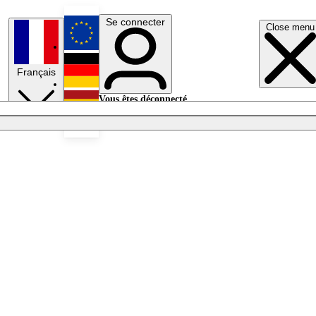
Se connecter
Close menu
English
Français
Deutsch
Vous êtes déconnecté.
Se connecter
Español
Lumières éteintes