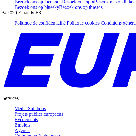
Bezoek ons op facebook
Bezoek ons op x
Bezoek ons op linked
Bezoek ons op bluesky
Bezoek ons op threads
©
2026
Euractiv FR
Politique de confidentialité
Politique cookies
Conditions généra
Services
Media Solutions
Projets publics européens
Evénements
Emplois
Agenda
Communiqués de presse