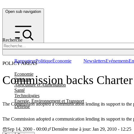
Open sub navigation
Recherche
Rapporteur
Politique
Économie
Newsletters
Evénements
Em
POLICY AREAS
Economie
Commission backs Charter
Politique
Agriculture et Alimentation
Santé
Technologies
Energie, Environnement et Transport
The Commission adopted a communication lending its support to the p
Défense
The Commission adopted a communication lending its support to the p
Sep 14, 2000 - 00:00
Dernière mise à jour: Jan 29, 2010 - 12:25