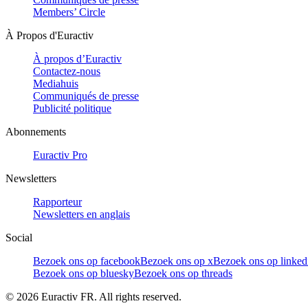
Members’ Circle
À Propos d'Euractiv
À propos d’Euractiv
Contactez-nous
Mediahuis
Communiqués de presse
Publicité politique
Abonnements
Euractiv Pro
Newsletters
Rapporteur
Newsletters en anglais
Social
Bezoek ons op facebook
Bezoek ons op x
Bezoek ons op linked
Bezoek ons op bluesky
Bezoek ons op threads
©
2026
Euractiv FR. All rights reserved.