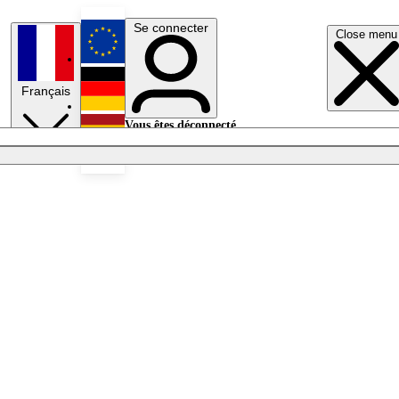
Se connecter
Close menu
English
Français
Deutsch
Vous êtes déconnecté.
Se connecter
Español
Lumières éteintes