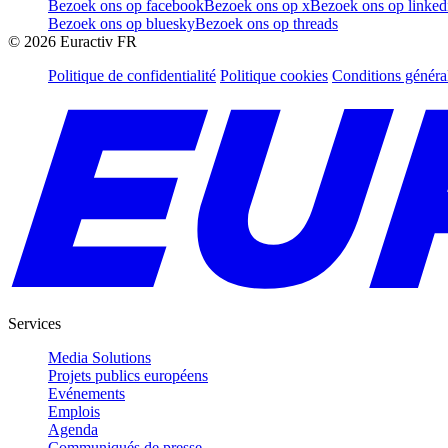
Bezoek ons op facebook
Bezoek ons op x
Bezoek ons op linked
Bezoek ons op bluesky
Bezoek ons op threads
©
2026
Euractiv FR
Politique de confidentialité
Politique cookies
Conditions généra
Services
Media Solutions
Projets publics européens
Evénements
Emplois
Agenda
Communiqués de presse