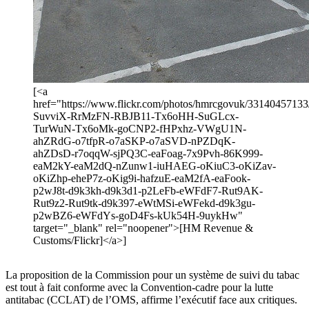
[<a
href="https://www.flickr.com/photos/hmrcgovuk/33140457133/i
SuvviX-RrMzFN-RBJB11-Tx6oHH-SuGLcx-
TurWuN-Tx6oMk-goCNP2-fHPxhz-VWgU1N-
ahZRdG-o7tfpR-o7aSKP-o7aSVD-nPZDqK-
ahZDsD-r7oqqW-sjPQ3C-eaFoag-7x9Pvh-86K999-
eaM2kY-eaM2dQ-nZunw1-iuHAEG-oKiuC3-oKiZav-
oKiZhp-eheP7z-oKig9i-hafzuE-eaM2fA-eaFook-
p2wJ8t-d9k3kh-d9k3d1-p2LeFb-eWFdF7-Rut9AK-
Rut9z2-Rut9tk-d9k397-eWtMSi-eWFekd-d9k3gu-
p2wBZ6-eWFdYs-goD4Fs-kUk54H-9uykHw"
target="_blank" rel="noopener">[HM Revenue &
Customs/Flickr]</a>]
La proposition de la Commission pour un système de suivi du tabac
est tout à fait conforme avec la Convention-cadre pour la lutte
antitabac (CCLAT) de l’OMS, affirme l’exécutif face aux critiques.