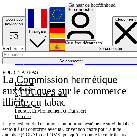
Ga naar de hoofdinhoud
Se connecter
Open sub
Close menu
English
navigation
Français
Deutsch
Vous êtes déconnecté.
Recherche
Se connecter
Español
Lumières éteintes
Se connecter
Rapporteur
Politique
Économie
Newsletters
Evénements
Em
POLICY AREAS
La Commission hermétique
Economie
aux critiques sur le commerce
Politique
Agriculture et Alimentation
illicite du tabac
Santé
Technologies
Energie, Environnement et Transport
Défense
La proposition de la Commission pour un système de suivi du tabac
est tout à fait conforme avec la Convention-cadre pour la lutte
antitabac (CCLAT) de l’OMS, puisqu’elle donne le contrôle aux