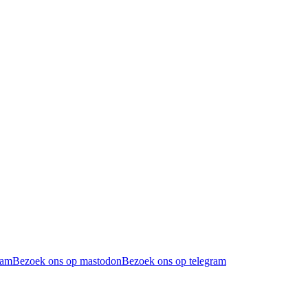
ram
Bezoek ons op mastodon
Bezoek ons op telegram