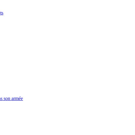
ts
ns son armée