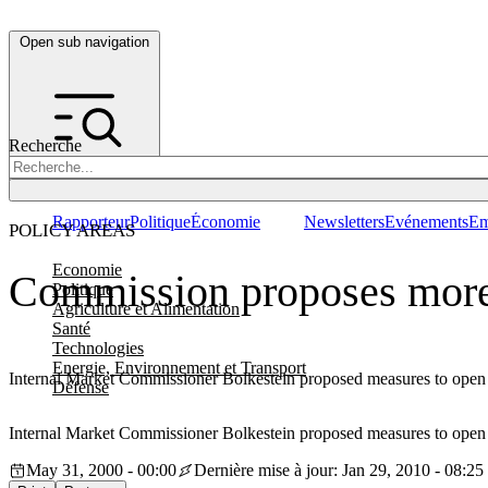
Open sub navigation
Recherche
Rapporteur
Politique
Économie
Newsletters
Evénements
Em
POLICY AREAS
Economie
Commission proposes more p
Politique
Agriculture et Alimentation
Santé
Technologies
Energie, Environnement et Transport
Internal Market Commissioner Bolkestein proposed measures to open up
Défense
Internal Market Commissioner Bolkestein proposed measures to open up
May 31, 2000 - 00:00
Dernière mise à jour: Jan 29, 2010 - 08:25