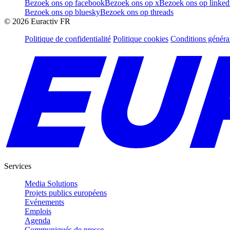
Bezoek ons op facebook
Bezoek ons op x
Bezoek ons op linked
Bezoek ons op bluesky
Bezoek ons op threads
©
2026
Euractiv FR
Politique de confidentialité
Politique cookies
Conditions généra
Services
Media Solutions
Projets publics européens
Evénements
Emplois
Agenda
Communiqués de presse