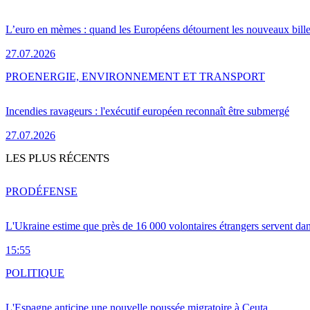
L’euro en mèmes : quand les Européens détournent les nouveaux bille
27.07.2026
PRO
ENERGIE, ENVIRONNEMENT ET TRANSPORT
Incendies ravageurs : l'exécutif européen reconnaît être submergé
27.07.2026
LES PLUS RÉCENTS
PRO
DÉFENSE
L'Ukraine estime que près de 16 000 volontaires étrangers servent da
15:55
POLITIQUE
L'Espagne anticipe une nouvelle poussée migratoire à Ceuta