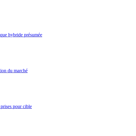
taque hybride présumée
ation du marché
prises pour cible