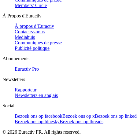
Members’ Circle
À Propos d'Euractiv
À propos d’Euractiv
Contactez-nous
Mediahuis
Communiqués de presse
Publicité politique
Abonnements
Euractiv Pro
Newsletters
Rapporteur
Newsletters en anglais
Social
Bezoek ons op facebook
Bezoek ons op x
Bezoek ons op linked
Bezoek ons op bluesky
Bezoek ons op threads
©
2026
Euractiv FR. All rights reserved.