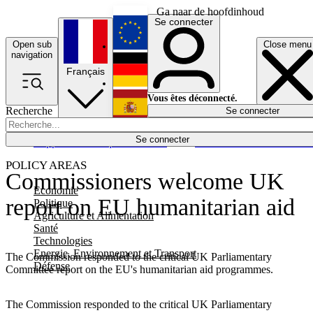
Ga naar de hoofdinhoud
Se connecter
Open sub
Close menu
English
navigation
Français
Deutsch
Vous êtes déconnecté.
Recherche
Se connecter
Español
Lumières éteintes
Se connecter
Rapporteur
Politique
Économie
Newsletters
Evénements
Em
POLICY AREAS
Commissioners welcome UK
Economie
report on EU humanitarian aid
Politique
Agriculture et Alimentation
Santé
Technologies
Energie, Environnement et Transport
The Commission responded to the critical UK Parliamentary
Défense
Committee report on the EU's humanitarian aid programmes.
The Commission responded to the critical UK Parliamentary