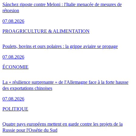
Sánchez riposte contre Meloni : l'Italie menacée de mesures de
rétorsion
07.08.2026
PRO
AGRICULTURE & ALIMENTATION
Poulets, bovins et ours polaires : la grippe aviaire se propage
07.08.2026
ÉCONOMIE
La « résilience surprenante » de l'Allemagne face à la forte hausse
des exportations chinoises
07.08.2026
POLITIQUE
Quatre pays européens mettent en garde contre les projets de la
Russie pour l'Ossétie du Sud