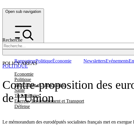
Open sub navigation
Recherche
Rapporteur
Politique
Économie
Newsletters
Evénements
Em
POLICY AREAS
POLITIQUE
Economie
Politique
Contre-proposition des euro
Agriculture et Alimentation
Santé
de l’Union
Technologies
Energie, Environnement et Transport
Défense
Le mémorandum des eurodéputés socialistes français met en exergue le