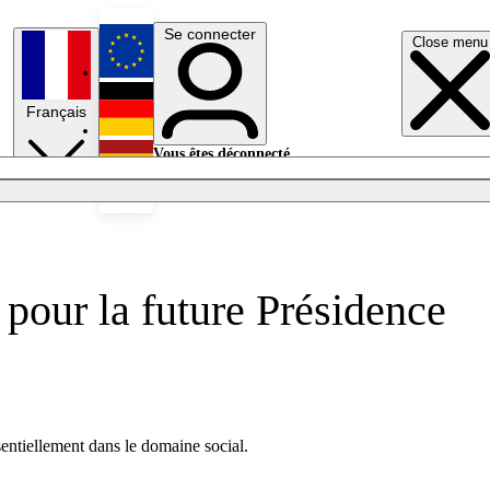
Se connecter
Close menu
English
Français
Deutsch
Vous êtes déconnecté.
Se connecter
Español
Lumières éteintes
 pour la future Présidence
entiellement dans le domaine social.