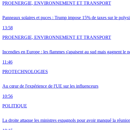
PRO
ENERGIE, ENVIRONNEMENT ET TRANSPORT
Panneaux solaires et puces : Trump impose 15% de taxes sur le polysi
13:58
PRO
ENERGIE, ENVIRONNEMENT ET TRANSPORT
Incendies en Europe : les flammes s'apaisent au sud mais gagnent le n
11:46
PRO
TECHNOLOGIES
Au cœur de l'expérience de l'UE sur les influenceurs
10:56
POLITIQUE
La droite attaque les ministres espagnols pour avoir manqué la réunio