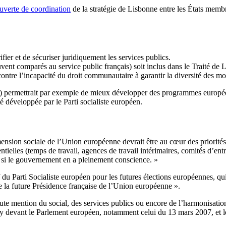
verte de coordination
de la stratégie de Lisbonne entre les États membr
ifier et de sécuriser juridiquement les services publics.
souvent comparés au service public français) soit inclus dans le Traité de
contre l’incapacité du droit communautaire à garantir la diversité des m
P) permettrait par exemple de mieux développer des programmes européens
té développée par le Parti socialiste européen.
nsion sociale de l’Union européenne devrait être au cœur des priorités d
tielles (temps de travail, agences de travail intérimaires, comités d’ent
pas si le gouvernement en a pleinement conscience. »
du Parti Socialiste européen pour les futures élections européennes, qui 
 de la future Présidence française de l’Union européenne ».
 toute mention du social, des services publics ou encore de l’harmonisat
zy devant le Parlement européen, notamment celui du 13 mars 2007, et le