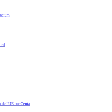
licium
ord
n de l'UE sur Ceuta