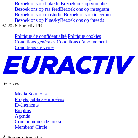
Bezoek ons op linkedin
Bezoek ons op youtube
Bezoek ons op rss-feed
Bezoek ons op instagram
Bezoek ons op mastodon
Bezoek ons op telegram
Bezoek ons op bluesky
Bezoek ons op threads
©
2026
Euractiv FR
Politique de confidentialité
Politique cookies
Conditions générales
Conditions d’abonnement
Conditions de vente
Services
Media Solutions
Projets publics européens
Evénements
Emplois
Agenda
Communiqués de presse
Members’ Circle
À Propos d'Euractiv