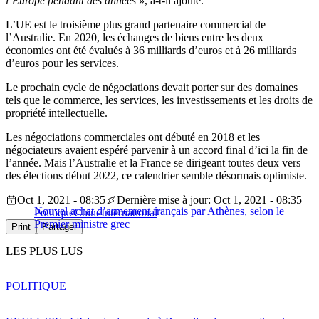
l’Europe pendant des années »
, a-t-il ajouté.
L’UE est le troisième plus grand partenaire commercial de
l’Australie. En 2020, les échanges de biens entre les deux
économies ont été évalués à 36 milliards d’euros et à 26 milliards
d’euros pour les services.
Le prochain cycle de négociations devait porter sur des domaines
tels que le commerce, les services, les investissements et les droits de
propriété intellectuelle.
Les négociations commerciales ont débuté en 2018 et les
négociateurs avaient espéré parvenir à un accord final d’ici la fin de
l’année. Mais l’Australie et la France se dirigeant toutes deux vers
des élections début 2022, ce calendrier semble désormais optimiste.
Oct 1, 2021 - 08:35
Dernière mise à jour: Oct 1, 2021 - 08:35
Nouvel achat d’armement français par Athènes, selon le
Politique
Chine
International
Premier ministre grec
Print
Partager
LES PLUS LUS
POLITIQUE