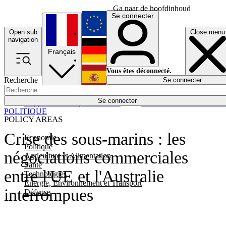
Ga naar de hoofdinhoud
Se connecter
Open sub
Close menu
English
navigation
Français
Deutsch
Vous êtes déconnecté.
Recherche
Se connecter
Español
Lumières éteintes
Se connecter
Rapporteur
Politique
Économie
Newsletters
Evénements
Em
POLITIQUE
POLICY AREAS
Crise des sous-marins : les
Economie
Politique
négociations commerciales
Agriculture et Alimentation
Santé
entre l'UE et l'Australie
Technologies
Energie, Environnement et Transport
interrompues
Défense