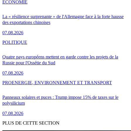
ÉCONOMIE
La « résilience surprenante » de l'Allemagne face à la forte hausse
des exportations chinoises
07.08.2026
POLITIQUE
Quatre pays européens mettent en garde contre les projets de la
Russie pour l'Ossétie du Sud
07.08.2026
PRO
ENERGIE, ENVIRONNEMENT ET TRANSPORT
Panneaux solaires et puces : Trump impose 15% de taxes sur le
polysilicium
07.08.2026
PLUS DE CETTE SECTION