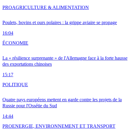
PRO
AGRICULTURE & ALIMENTATION
Poulets, bovins et ours polaires : la grippe aviaire se propage
16:04
ÉCONOMIE
La « résilience surprenante » de l'Allemagne face à la forte hausse
des exportations chinoises
15:17
POLITIQUE
Quatre pays européens mettent en garde contre les projets de la
Russie pour l'Ossétie du Sud
14:44
PRO
ENERGIE, ENVIRONNEMENT ET TRANSPORT