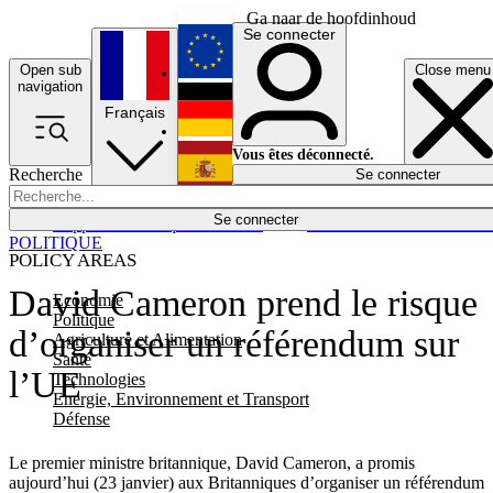
Ga naar de hoofdinhoud
Se connecter
Open sub
Close menu
English
navigation
Français
Deutsch
Vous êtes déconnecté.
Recherche
Se connecter
Español
Lumières éteintes
Se connecter
Rapporteur
Politique
Économie
Newsletters
Evénements
Em
POLITIQUE
POLICY AREAS
David Cameron prend le risque
Economie
Politique
d’organiser un référendum sur
Agriculture et Alimentation
Santé
l’UE
Technologies
Energie, Environnement et Transport
Défense
Le premier ministre britannique, David Cameron, a promis
aujourd’hui (23 janvier) aux Britanniques d’organiser un référendum