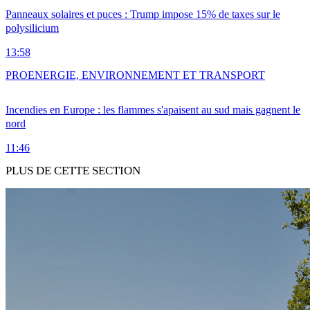
Panneaux solaires et puces : Trump impose 15% de taxes sur le
polysilicium
13:58
PRO
ENERGIE, ENVIRONNEMENT ET TRANSPORT
Incendies en Europe : les flammes s'apaisent au sud mais gagnent le
nord
11:46
PLUS DE CETTE SECTION