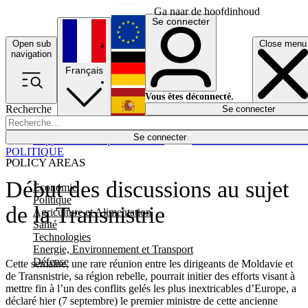
Ga naar de hoofdinhoud
Se connecter
Open sub
Close menu
English
navigation
Français
Deutsch
Vous êtes déconnecté.
Recherche
Se connecter
Español
Lumières éteintes
Se connecter
Rapporteur
Politique
Économie
Newsletters
Evénements
Em
POLITIQUE
POLICY AREAS
Début des discussions au sujet
Economie
Politique
de la Transnistrie
Agriculture et Alimentation
Santé
Technologies
Energie, Environnement et Transport
Défense
Cette semaine, une rare réunion entre les dirigeants de Moldavie et
de Transnistrie, sa région rebelle, pourrait initier des efforts visant à
mettre fin à l’un des conflits gelés les plus inextricables d’Europe, a
déclaré hier (7 septembre) le premier ministre de cette ancienne