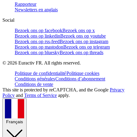
Rapporteur
Newsletters en anglais
Social
Bezoek ons op facebook
Bezoek ons op x
Bezoek ons op linkedin
Bezoek ons op youtube
Bezoek ons op rss-feed
Bezoek ons op instagram
Bezoek ons op mastodon
Bezoek ons op telegram
Bezoek ons op bluesky
Bezoek ons op threads
©
2026
Euractiv FR. All rights reserved.
Politique de confidentialité
Politique cookies
Conditions générales
Conditions d’abonnement
Conditions de vente
This site is protected by reCAPTCHA, and the Google
Privacy
Policy
and
Terms of Service
apply.
Français