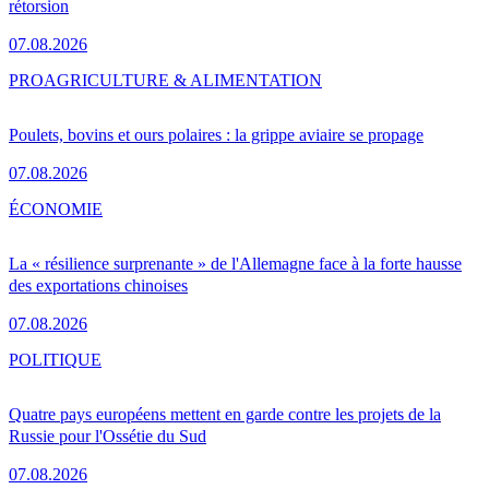
rétorsion
07.08.2026
PRO
AGRICULTURE & ALIMENTATION
Poulets, bovins et ours polaires : la grippe aviaire se propage
07.08.2026
ÉCONOMIE
La « résilience surprenante » de l'Allemagne face à la forte hausse
des exportations chinoises
07.08.2026
POLITIQUE
Quatre pays européens mettent en garde contre les projets de la
Russie pour l'Ossétie du Sud
07.08.2026