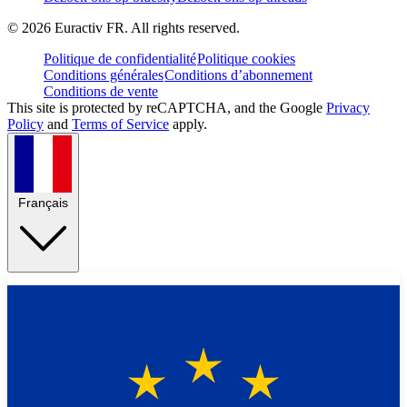
©
2026
Euractiv FR. All rights reserved.
Politique de confidentialité
Politique cookies
Conditions générales
Conditions d’abonnement
Conditions de vente
This site is protected by reCAPTCHA, and the Google
Privacy
Policy
and
Terms of Service
apply.
Français