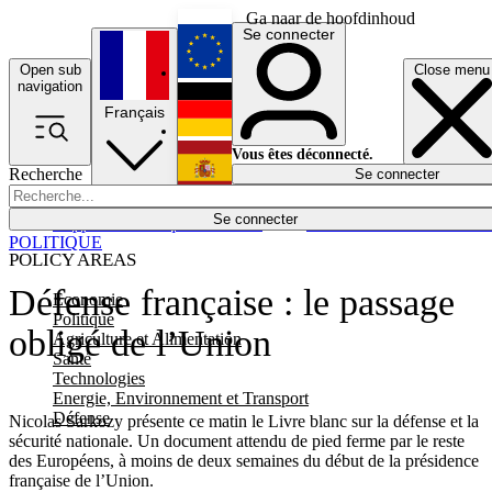
Ga naar de hoofdinhoud
Se connecter
Open sub
Close menu
English
navigation
Français
Deutsch
Vous êtes déconnecté.
Recherche
Se connecter
Español
Lumières éteintes
Se connecter
Rapporteur
Politique
Économie
Newsletters
Evénements
Em
POLITIQUE
POLICY AREAS
Défense française : le passage
Economie
Politique
obligé de l’Union
Agriculture et Alimentation
Santé
Technologies
Energie, Environnement et Transport
Défense
Nicolas Sarkozy présente ce matin le Livre blanc sur la défense et la
sécurité nationale. Un document attendu de pied ferme par le reste
des Européens, à moins de deux semaines du début de la présidence
française de l’Union.