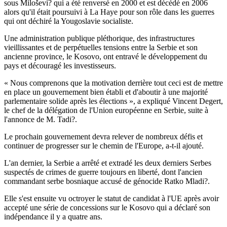
sous Miloševi? qui a été renversé en 2000 et est décédé en 2006
alors qu'il était poursuivi à La Haye pour son rôle dans les guerres
qui ont déchiré la Yougoslavie socialiste.
Une administration publique pléthorique, des infrastructures
vieillissantes et de perpétuelles tensions entre la Serbie et son
ancienne province, le Kosovo, ont entravé le développement du
pays et découragé les investisseurs.
« Nous comprenons que la motivation derrière tout ceci est de mettre
en place un gouvernement bien établi et d'aboutir à une majorité
parlementaire solide après les élections », a expliqué Vincent Degert,
le chef de la délégation de l'Union européenne en Serbie, suite à
l'annonce de M. Tadi?.
Le prochain gouvernement devra relever de nombreux défis et
continuer de progresser sur le chemin de l'Europe, a-t-il ajouté.
L'an dernier, la Serbie a arrêté et extradé les deux derniers Serbes
suspectés de crimes de guerre toujours en liberté, dont l'ancien
commandant serbe bosniaque accusé de génocide Ratko Mladi?.
Elle s'est ensuite vu octroyer le statut de candidat à l'UE après avoir
accepté une série de concessions sur le Kosovo qui a déclaré son
indépendance il y a quatre ans.