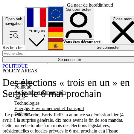
Ga naar de hoofdinhoud
Se connecter
Open sub
Close menu
English
navigation
Français
Deutsch
Vous êtes déconnecté.
Recherche
Se connecter
Español
Lumières éteintes
Se connecter
Rapporteur
Politique
Économie
Newsletters
Evénements
Em
POLITIQUE
POLICY AREAS
Des élections « trois en un » en
Economie
Politique
Serbie le 6 mai prochain
Agriculture et Alimentation
Santé
Technologies
Energie, Environnement et Transport
Défense
Le président serbe, Boris Tadi?, a annoncé sa démission hier (4
avril) à la surprise générale, dix mois avant la fin de son mandat.
Cette nouvelle tombe à un mois des élections législatives,
présidentielles et locales prévues le 6 mai prochain et à l’issue