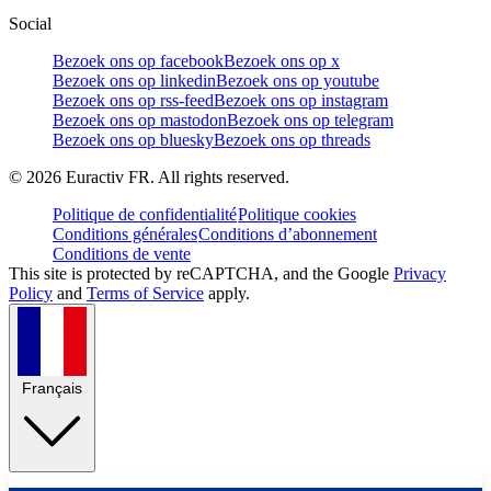
Social
Bezoek ons op facebook
Bezoek ons op x
Bezoek ons op linkedin
Bezoek ons op youtube
Bezoek ons op rss-feed
Bezoek ons op instagram
Bezoek ons op mastodon
Bezoek ons op telegram
Bezoek ons op bluesky
Bezoek ons op threads
©
2026
Euractiv FR. All rights reserved.
Politique de confidentialité
Politique cookies
Conditions générales
Conditions d’abonnement
Conditions de vente
This site is protected by reCAPTCHA, and the Google
Privacy
Policy
and
Terms of Service
apply.
Français