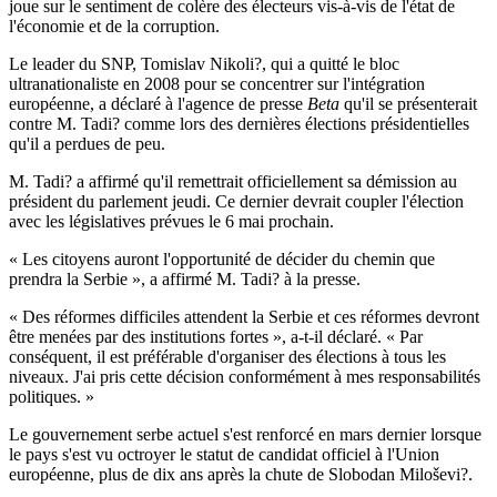
joue sur le sentiment de colère des électeurs vis-à-vis de l'état de
l'économie et de la corruption.
Le leader du SNP, Tomislav Nikoli?, qui a quitté le bloc
ultranationaliste en 2008 pour se concentrer sur l'intégration
européenne, a déclaré à l'agence de presse
Beta
qu'il se présenterait
contre M. Tadi? comme lors des dernières élections présidentielles
qu'il a perdues de peu.
M. Tadi? a affirmé qu'il remettrait officiellement sa démission au
président du parlement jeudi. Ce dernier devrait coupler l'élection
avec les législatives prévues le 6 mai prochain.
« Les citoyens auront l'opportunité de décider du chemin que
prendra la Serbie », a affirmé M. Tadi? à la presse.
« Des réformes difficiles attendent la Serbie et ces réformes devront
être menées par des institutions fortes », a-t-il déclaré. « Par
conséquent, il est préférable d'organiser des élections à tous les
niveaux. J'ai pris cette décision conformément à mes responsabilités
politiques. »
Le gouvernement serbe actuel s'est renforcé en mars dernier lorsque
le pays s'est vu octroyer le statut de candidat officiel à l'Union
européenne, plus de dix ans après la chute de Slobodan Miloševi?.