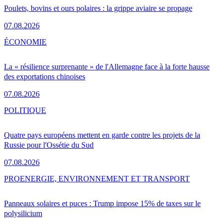
Poulets, bovins et ours polaires : la grippe aviaire se propage
07.08.2026
ÉCONOMIE
La « résilience surprenante » de l'Allemagne face à la forte hausse
des exportations chinoises
07.08.2026
POLITIQUE
Quatre pays européens mettent en garde contre les projets de la
Russie pour l'Ossétie du Sud
07.08.2026
PRO
ENERGIE, ENVIRONNEMENT ET TRANSPORT
Panneaux solaires et puces : Trump impose 15% de taxes sur le
polysilicium