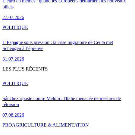
L’euro en mèmes : quand les Européens détournent les nouveaux
billets
27.07.2026
POLITIQUE
L’Espagne sous pression : la crise migratoire de Ceuta met
Schengen à l’épreuve
31.07.2026
LES PLUS RÉCENTS
POLITIQUE
Sánchez riposte contre Meloni : l'Italie menacée de mesures de
rétorsion
07.08.2026
PRO
AGRICULTURE & ALIMENTATION