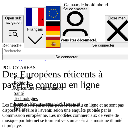
Ga naar de hoofdinhoud
Se connecter
Open sub
Close menu
English
navigation
Français
Deutsch
Vous êtes déconnecté.
Recherche
Se connecter
Español
Lumières éteintes
Se connecter
Rapporteur
Politique
Économie
Newsletters
Evénements
Em
POLICY AREAS
Des Européens réticents à
Economie
payer le contenu en ligne
Politique
Agriculture et Alimentation
Santé
Technologies
Energie, Environnement et Transport
Les Européens ne paient pas pour le contenu en ligne et ne sont pas
Défense
disposés à le faire à l'avenir, selon une enquête publiée par la
Commission européenne. Les modèles commerciaux de vente de
musique par Internet se tournent vers un accès à la musique illimité
et prépayé.