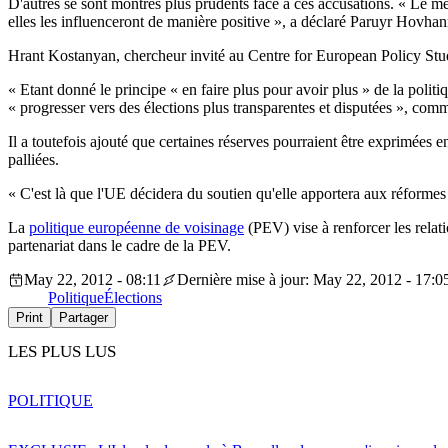
D'autres se sont montrés plus prudents face à ces accusations. « Le me
elles les influenceront de manière positive », a déclaré Paruyr Hovha
Hrant Kostanyan, chercheur invité au Centre for European Policy Stud
« Etant donné le principe « en faire plus pour avoir plus » de la politi
« progresser vers des élections plus transparentes et disputées », com
Il a toutefois ajouté que certaines réserves pourraient être exprimées e
palliées.
« C'est là que l'UE décidera du soutien qu'elle apportera aux réformes
La
politique européenne de voisinage
(PEV) vise à renforcer les relati
partenariat dans le cadre de la PEV.
May 22, 2012 - 08:11
Dernière mise à jour: May 22, 2012 - 17:0
Politique
Élections
Print
Partager
LES PLUS LUS
POLITIQUE