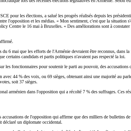
mocratique lors des récentes élections législatives en Arménie. Selon eux
E pour les élections, a salué les progrès réalisés depuis les présidenti
tre l'opposition et les médias. « Mon sentiment, c'est que la situation 
cy Centre le 16 mai à Bruxelles. « Des améliorations sont à constater 
affirmé.
 du 6 mai que les efforts de l'Arménie devraient être reconnus, dans la
 certains candidats et partis politiques n'avaient pas respecté la loi.
es fonctionnaires pour soutenir le parti au pouvoir, des accusations qu
tin avec 44 % des voix, ou 69 sièges, obtenant ainsi une majorité au par
otes, soit 37 sièges.
ional arménien dans l'opposition qui a récolté 7 % des suffrages. Ces r
s accusations de l'opposition qui affirme que des milliers de bulletins 
it déclaré un diplomate occidental.