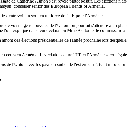
ssage de Catherine Ashton s'est révélé plutôt positif. Les élections n'af
nnisyan, conseiller senior des European Friends of Armenia.
ies, entrevoit un soutien renforcé de l'UE pour l'Arménie.
que de voisinage renouvelée de l'Union, on pourrait s'attendre à un plus g
me l'ont expliqué dans leur déclaration Mme Ashton et le commissaire à 
n amont des élections présidentielles de l'année prochaine lors desquelles
 en cours en Arménie. Les relations entre l'UE et l'Arménie seront égale
ons de l'Union avec les pays du sud et de l'est en leur faisant miroiter 
5