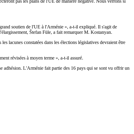
fecteront pas les plans de l'UE de manière négative. Nous verrons si
rand soutien de l'UE à l'Arménie », a-t-il expliqué. Il s'agit de
l'élargissement, Štefan Füle, a fait remarquer M. Kostanyan.
 les lacunes constatées dans les élections législatives devraient être
ment révisées à moyen terme », a-t-il assuré.
une adhésion. L'Arménie fait partie des 16 pays qui se sont vu offrir un