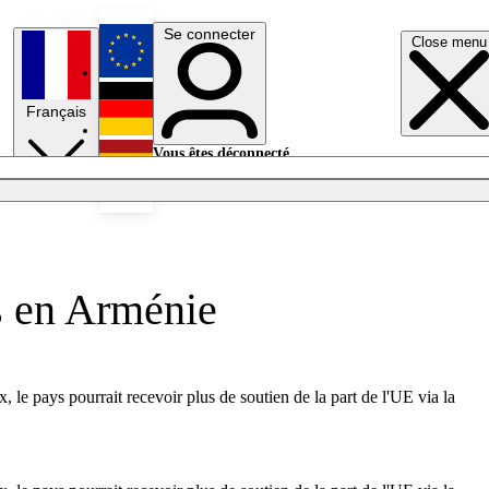
Se connecter
Close menu
English
Français
Deutsch
Vous êtes déconnecté.
Se connecter
Español
Lumières éteintes
s en Arménie
, le pays pourrait recevoir plus de soutien de la part de l'UE via la