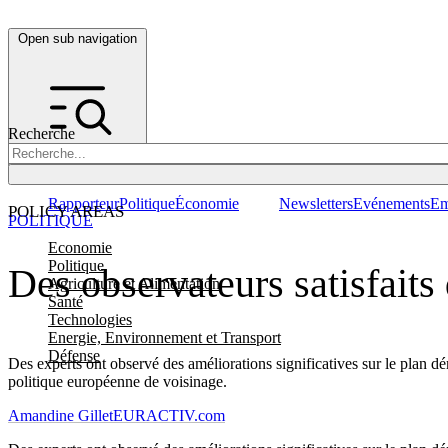
Open sub navigation
Recherche
Rapporteur
Politique
Économie
Newsletters
Evénements
Em
POLICY AREAS
POLITIQUE
Economie
Politique
Des observateurs satisfait
Agriculture et Alimentation
Santé
Technologies
Energie, Environnement et Transport
Défense
Des experts ont observé des améliorations significatives sur le plan dé
politique européenne de voisinage.
Amandine Gillet
EURACTIV.com