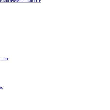
s son référendum sur l'UE
la mer
ts