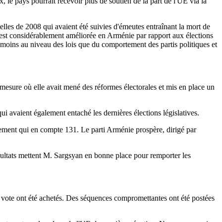
, le pays pourrait recevoir plus de soutien de la part de l'UE via la
elles de 2008 qui avaient été suivies d'émeutes entraînant la mort de
s'est considérablement améliorée en Arménie par rapport aux élections
moins au niveau des lois que du comportement des partis politiques et
 mesure où elle avait mené des réformes électorales et mis en place un
i avaient également entaché les dernières élections législatives.
lement qui en compte 131. Le parti Arménie prospère, dirigé par
ésultats mettent M. Sargsyan en bonne place pour remporter les
de vote ont été achetés. Des séquences compromettantes ont été postées