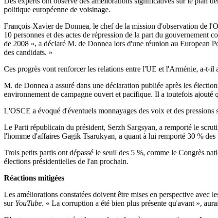
Des experts ont observé des améliorations significatives sur le plan dé
politique européenne de voisinage.
François-Xavier de Donnea, le chef de la mission d'observation de l'OSC
10 personnes et des actes de répression de la part du gouvernement con
de 2008 », a déclaré M. de Donnea lors d'une réunion au European Poli
des candidats. »
Ces progrès vont renforcer les relations entre l'UE et l'Arménie, a-t-il 
M. de Donnea a assuré dans une déclaration publiée après les élections
environnement de campagne ouvert et pacifique. Il a toutefois ajouté que
L'OSCE a évoqué d'éventuels monnayages des voix et des pressions sur l
Le Parti républicain du président, Serzh Sargsyan, a remporté le scru
l'homme d'affaires Gagik Tsarukyan, a quant à lui remporté 30 % des v
Trois petits partis ont dépassé le seuil des 5 %, comme le Congrès nat
élections présidentielles de l'an prochain.
Réactions mitigées
Les améliorations constatées doivent être mises en perspective avec le
sur
YouTube
. « La corruption a été bien plus présente qu'avant », aura