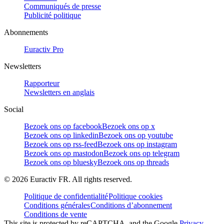
Communiqués de presse
Publicité politique
Abonnements
Euractiv Pro
Newsletters
Rapporteur
Newsletters en anglais
Social
Bezoek ons op facebook
Bezoek ons op x
Bezoek ons op linkedin
Bezoek ons op youtube
Bezoek ons op rss-feed
Bezoek ons op instagram
Bezoek ons op mastodon
Bezoek ons op telegram
Bezoek ons op bluesky
Bezoek ons op threads
©
2026
Euractiv FR. All rights reserved.
Politique de confidentialité
Politique cookies
Conditions générales
Conditions d’abonnement
Conditions de vente
This site is protected by reCAPTCHA, and the Google
Privacy