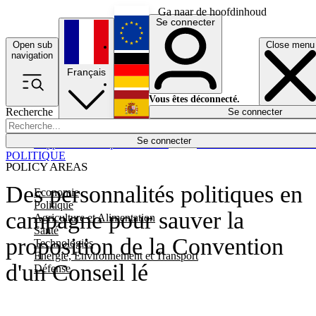
Ga naar de hoofdinhoud
Se connecter
Open sub
Close menu
English
navigation
Français
Deutsch
Vous êtes déconnecté.
Recherche
Se connecter
Español
Lumières éteintes
Se connecter
Rapporteur
Politique
Économie
Newsletters
Evénements
Em
POLITIQUE
POLICY AREAS
Des personnalités politiques en
Economie
Politique
campagne pour sauver la
Agriculture et Alimentation
Santé
proposition de la Convention
Technologies
Energie, Environnement et Transport
d'un Conseil lé
Défense