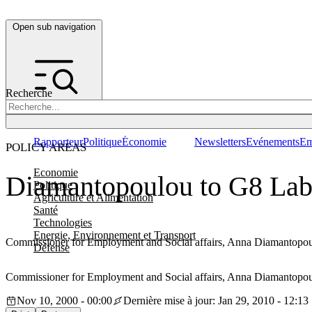
Open sub navigation
Recherche
Rapporteur
Politique
Économie
Newsletters
Evénements
Em
POLICY AREAS
Economie
Diamantopoulou to G8 Labo
Politique
Agriculture et Alimentation
Santé
Technologies
Energie, Environnement et Transport
Commissioner for Employment and Social affairs, Anna Diamantopoulou
Défense
Commissioner for Employment and Social affairs, Anna Diamantopoulou
Nov 10, 2000 - 00:00
Dernière mise à jour: Jan 29, 2010 - 12:13