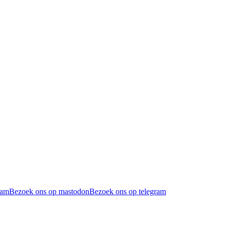
ram
Bezoek ons op mastodon
Bezoek ons op telegram