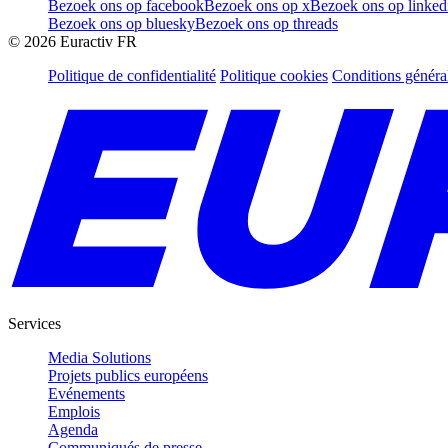
Bezoek ons op facebook
Bezoek ons op x
Bezoek ons op linked
Bezoek ons op bluesky
Bezoek ons op threads
©
2026
Euractiv FR
Politique de confidentialité
Politique cookies
Conditions généra
Services
Media Solutions
Projets publics européens
Evénements
Emplois
Agenda
Communiqués de presse