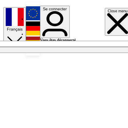
Se connecter
Close menu
English
Français
Deutsch
Vous êtes déconnecté.
Se connecter
Español
Lumières éteintes