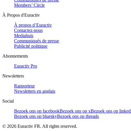
Members’ Circle
À Propos d'Euractiv
À propos d’Euractiv
Contactez-nous
Mediahuis
Communiqués de presse
Publicité politique
Abonnements
Euractiv Pro
Newsletters
Rapporteur
Newsletters en anglais
Social
Bezoek ons op facebook
Bezoek ons op x
Bezoek ons op linked
Bezoek ons op bluesky
Bezoek ons op threads
©
2026
Euractiv FR. All rights reserved.