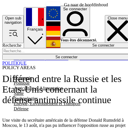
Ga naar de hoofdinhoud
Se connecter
Open sub
Close menu
English
navigation
Français
Deutsch
Vous êtes déconnecté.
Recherche
Se connecter
Español
Lumières éteintes
Se connecter
Rapporteur
Politique
Économie
Newsletters
Evénements
Em
POLITIQUE
POLICY AREAS
Différend entre la Russie et les
Economie
Politique
Etats-Unis concernant la
Agriculture et Alimentation
Santé
défense antimissile continue
Technologies
Energie, Environnement et Transport
Défense
Une visite du secrétaire américain de la défense Donald Rumsfeld à
Moscou, le 13 août, n'a pas pu influencer l'opposition russe au projet