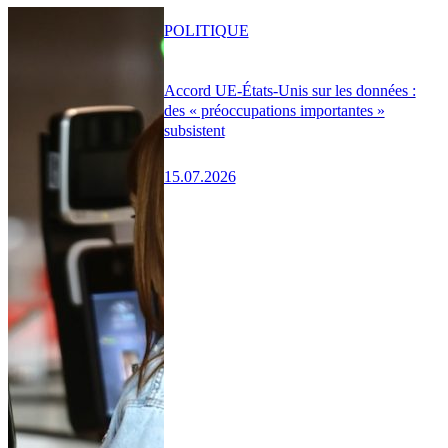
POLITIQUE
Accord UE-États-Unis sur les données :
des « préoccupations importantes »
subsistent
15.07.2026