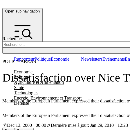
Open sub navigation
Recherche
Rapporteur
Politique
Économie
Newsletters
Evénements
Em
POLICY AREAS
Economie
Dissatisfaction over Nice T
Politique
Agriculture et Alimentation
Santé
Technologies
Energie, Environnement et Transport
Members of the European Parliament expressed their dissatisfaction o
Défense
Members of the European Parliament expressed their dissatisfaction o
Dec 13, 2000 - 00:00
Dernière mise à jour: Jan 29, 2010 - 12:23