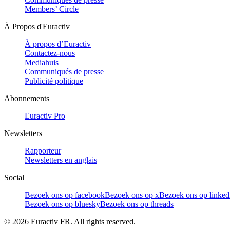
Members’ Circle
À Propos d'Euractiv
À propos d’Euractiv
Contactez-nous
Mediahuis
Communiqués de presse
Publicité politique
Abonnements
Euractiv Pro
Newsletters
Rapporteur
Newsletters en anglais
Social
Bezoek ons op facebook
Bezoek ons op x
Bezoek ons op linked
Bezoek ons op bluesky
Bezoek ons op threads
©
2026
Euractiv FR. All rights reserved.