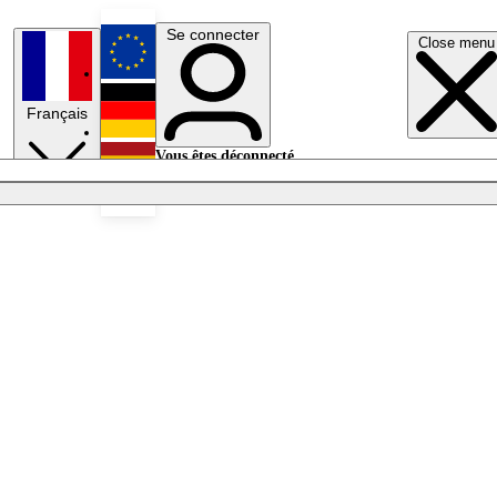
Se connecter
Close menu
English
Français
Deutsch
Vous êtes déconnecté.
Se connecter
Español
Lumières éteintes