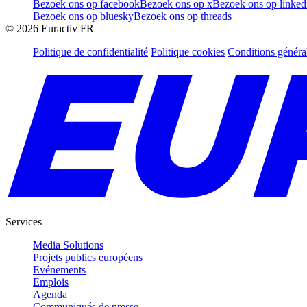
Bezoek ons op facebook
Bezoek ons op x
Bezoek ons op linked
Bezoek ons op bluesky
Bezoek ons op threads
©
2026
Euractiv FR
Politique de confidentialité
Politique cookies
Conditions généra
Services
Media Solutions
Projets publics européens
Evénements
Emplois
Agenda
Communiqués de presse