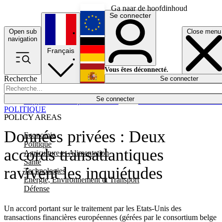
Ga naar de hoofdinhoud
Se connecter
Open sub
Close menu
English
navigation
Français
Deutsch
Vous êtes déconnecté.
Recherche
Se connecter
Español
Lumières éteintes
Se connecter
Rapporteur
Politique
Économie
Newsletters
Evénements
Em
POLITIQUE
POLICY AREAS
Données privées : Deux
Economie
Politique
accords transatlantiques
Agriculture et Alimentation
Santé
ravivent les inquiétudes
Technologies
Energie, Environnement et Transport
Défense
Un accord portant sur le traitement par les Etats-Unis des
transactions financières européennes (gérées par le consortium belge