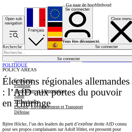
Ga naar de hoofdinhoud
Se connecter
Open sub
Close menu
English
navigation
Français
Deutsch
Vous êtes déconnecté.
Recherche
Se connecter
Español
Lumières éteintes
Se connecter
Rapporteur
Politique
Économie
Newsletters
Evénements
Em
POLITIQUE
POLICY AREAS
Élections régionales allemandes
Economie
Politique
: l’AfD aux portes du pouvoir
Agriculture et Alimentation
Santé
en Thuringe
Technologies
Energie, Environnement et Transport
Défense
Björn Höcke, l’un des leaders du parti d’extrême droite AfD connu
pour ses propos complaisants sur Adolf Hitler, est pressenti pour