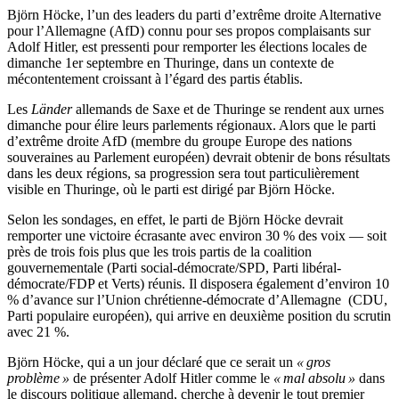
Björn Höcke, l’un des leaders du parti d’extrême droite Alternative
pour l’Allemagne (AfD) connu pour ses propos complaisants sur
Adolf Hitler, est pressenti pour remporter les élections locales de
dimanche 1er septembre en Thuringe, dans un contexte de
mécontentement croissant à l’égard des partis établis.
Les
Länder
allemands de Saxe et de Thuringe se rendent aux urnes
dimanche pour élire leurs parlements régionaux. Alors que le parti
d’extrême droite AfD (membre du groupe Europe des nations
souveraines au Parlement européen) devrait obtenir de bons résultats
dans les deux régions, sa progression sera tout particulièrement
visible en Thuringe, où le parti est dirigé par Björn Höcke.
Selon les sondages, en effet, le parti de Björn Höcke devrait
remporter une victoire écrasante avec environ 30 % des voix — soit
près de trois fois plus que les trois partis de la coalition
gouvernementale (Parti social-démocrate/SPD, Parti libéral-
démocrate/FDP et Verts) réunis. Il disposera également d’environ 10
% d’avance sur l’Union chrétienne-démocrate d’Allemagne (CDU,
Parti populaire européen), qui arrive en deuxième position du scrutin
avec 21 %.
Björn Höcke, qui a un jour déclaré que ce serait un
« gros
problème »
de présenter Adolf Hitler comme le
« mal absolu »
dans
le discours politique allemand, cherche à devenir le tout premier