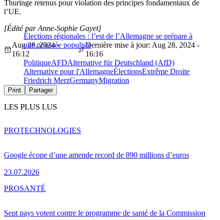
Thuringe retenus pour violation des principes fondamentaux de
l’UE.
[Édité par Anne-Sophie Gayet]
Élections régionales : l’est de l’Allemagne se prépare à
Aug 28, 2024 -
une poussée populiste
Dernière mise à jour: Aug 28, 2024 -
16:12
16:16
Politique
AFD
Alternative für Deutschland (AfD)
Alternative pour l'Allemagne
Élections
Extrême Droite
Friedrich Merz
Germany
Migration
Print
Partager
LES PLUS LUS
PRO
TECHNOLOGIES
Google écope d’une amende record de 890 millions d’euros
23.07.2026
PRO
SANTÉ
Sept pays votent contre le programme de santé de la Commission