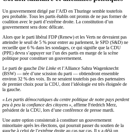
Un gouvernement dirigé par l’AfD en Thuringe semble toutefois
peu probable. Tous les partis établis ont promis de ne pas former de
coalition avec le parti d’extrême droite. La constitution d’un
gouvernement sera donc délicate.
Alors que le parti libéral FDP (Renew) et les Verts ne devraient pas
atteindre le seuil de 5 % pour entrer au parlement, le SPD (S&D) ne
recueille que 6 % dans les sondages, ce qui signifie que la CDU
(PPE) devra s’appuyer sur l’un des partis en marge de la scène
politique pour constituer un gouvernement.
Le parti de gauche
Die Linke
et l’Alliance Sahra Wagenknecht
(BSW) — née d’une scission du parti — obtiendront ensemble
environ 32 % des voix. Ils ne seraient toutefois pas des partenaires
de premier choix pour la CDU, dont l’idéologie est très éloignée de
la gauche.
« Les partis démocratiques du centre politique de notre pays perdent
peu à peu la confiance des citoyens »,
affirme Friedrich Merz,
président de la CDU, lors d’une conférence de presse mardi.
Une autre option consisterait à constituer un gouvernement
minoritaire après les élections, qui pourrait passer du soutien de la
gauche à celui de l’extrême droite au cas par cas. Il y a déjà un