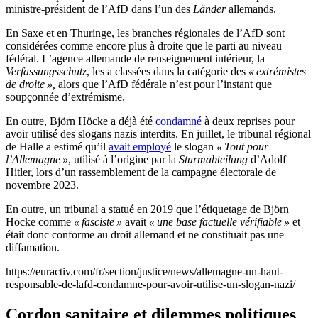
ministre-président de l’AfD dans l’un des
Länder
allemands.
En Saxe et en Thuringe, les branches régionales de l’AfD sont
considérées comme encore plus à droite que le parti au niveau
fédéral. L’agence allemande de renseignement intérieur, la
Verfassungsschutz
, les a classées dans la catégorie des
« extrémistes
de droite »,
alors que l’AfD fédérale n’est pour l’instant que
soupçonnée d’extrémisme.
En outre, Björn Höcke a déjà été
condamné
à deux reprises pour
avoir utilisé des slogans nazis interdits. En juillet, le tribunal régional
de Halle a estimé qu’il
avait employé
le slogan
« Tout pour
l’Allemagne »
, utilisé à l’origine par la
Sturmabteilung
d’Adolf
Hitler, lors d’un rassemblement de la campagne électorale de
novembre 2023.
En outre, un tribunal a statué en 2019 que l’étiquetage de Björn
Höcke comme
« fasciste »
avait
« une base factuelle vérifiable »
et
était donc conforme au droit allemand et ne constituait pas une
diffamation.
https://euractiv.com/fr/section/justice/news/allemagne-un-haut-
responsable-de-lafd-condamne-pour-avoir-utilise-un-slogan-nazi/
Cordon sanitaire et dilemmes politiques