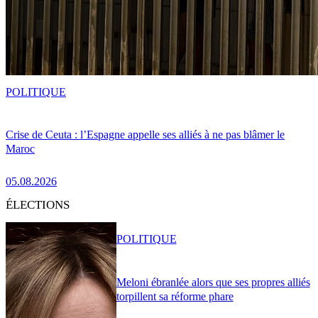
POLITIQUE
Crise de Ceuta : l’Espagne appelle ses alliés à ne pas blâmer le
Maroc
05.08.2026
ÉLECTIONS
POLITIQUE
Meloni ébranlée alors que ses propres alliés
torpillent sa réforme phare